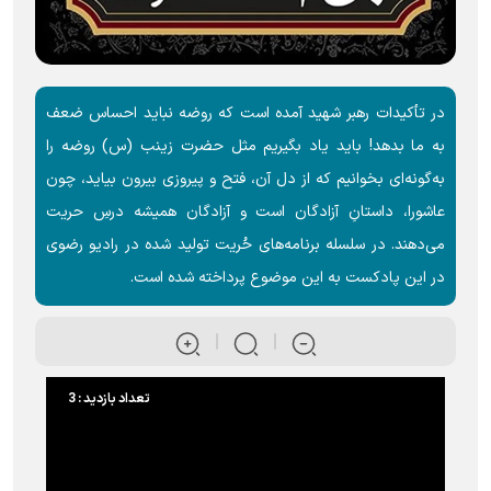
در تأکیدات رهبر شهید آمده است که روضه نباید احساس ضعف
به ما بدهد! باید یاد بگیریم مثل حضرت زینب (س) روضه را
به‌گونه‌ای بخوانیم که از دل آن، فتح و پیروزی بیرون بیاید، چون
عاشورا، داستانِ آزادگان است و آزادگان همیشه درسِ حریت
می‌دهند. در سلسله برنامه‌های حُریت تولید شده در رادیو رضوی
در این پادکست به این موضوع پرداخته شده است.
تعداد بازدید : 3