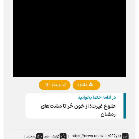
دانلود
کد ویدئو
در ادامه حتما بخوانید
طلوع غیرت؛ از خون حُر تا مشت‌های
رمضان
گزارش خطا
پسندها: