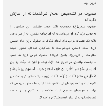
درون بود.
‏بصیرت در تشخیص صلح شرافتمندانه از سازش
ذلیلانه
حضرت عباس(ع) بابصیرت نافذ خود، حقیقت این پیشنهاد را
به‌خوبی درک کرد. او می‌دانست که امان‌نامه دشمن، نه از سر ترحم،
بلکه یک عملیات روانی برای ایجاد شکاف در صفوف یاران امام حسین
(ع) است. دشمن می‌خواست با جداکردن علم‌دار، ستون خیمه
مقاومت را فروبریزد. پاسخ کوبنده حضرت عباس (ع) به شمر،
مانیفست وفاداری در تاریخ شد: تَبَّتْ يَدَاكَ وَ لُعِنَ مَا جِئْتَ بِهِ مِنْ
أَمَانِكَ يَا عَدُوَّ اللَّهِ؛ أَتَأْمُرُنَا أَنْ نَتْرُكَ أَخَانَا وَ سَيِّدَنَا الْحُسَيْنَ بْنَ فَاطِمَةَ وَ
نَدْخُلَ فِي طَاعَةِ اللُّعَنَاءِ وَ أَوْلَادِ اللُّعَنَاءِ (بریده باد دستان تو و لعنت بر
آنچه از امان‌نامه آورده‌ای ای دشمن خدا؛ آیا به ما دستور می‌دهی که
برادر و مولایمان حسین فرزند فاطمه را رها کنیم و در طاعت
لعنت‌شدگان و فرزندان لعنت‌شدگان درآییم؟).