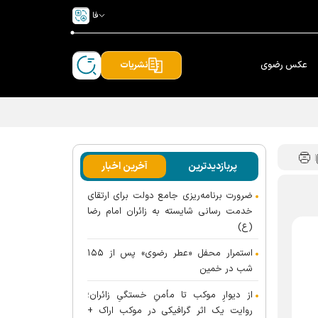
فا
عکس رضوی
نشریات
پربازدیدترین
آخرین اخبار
ضرورت برنامه‌ریزی جامع دولت برای ارتقای
خدمت رسانی شایسته به زائران امام رضا
(ع)
استمرار محفل «عطر رضوی» پس از ۱۵۵
شب در خمین
از دیوارِ موکب تا مأمنِ خستگیِ زائران؛
روایت یک اثر گرافیکی در موکب اراک +