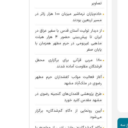
تصاویر
خادم‌یاران نرماشیر میزبان ۱۰۰ هزار زائر در
مسیر اربعین بودند
از دیدار تولیت آستان قدس با سفیر عراق در
ایران تا پیش‌بینی حضور ۴ هزار هیئت
مذهبی غیربومی در حرم مطهر همزمان با
پایان صفر
۱۸۰ مربی قرآنی برای برگزاری محفل
فرشتگان مقاومت آماده شدند
آغاز فعالیت موکب کفشداران حرم مطهر
رضوی در ملک‌آباد مشهد
طرح پژوهشی قلمدان‌های گنجینه رضوی در
مشهد مقدس کلید خورد
آیین رونمایی از «گاهِ گم‌شدگان» برگزار
می‌شود
ح سه
«گاهِ گم‌شدگان»؛ روایتی ادبی از مواجهه با