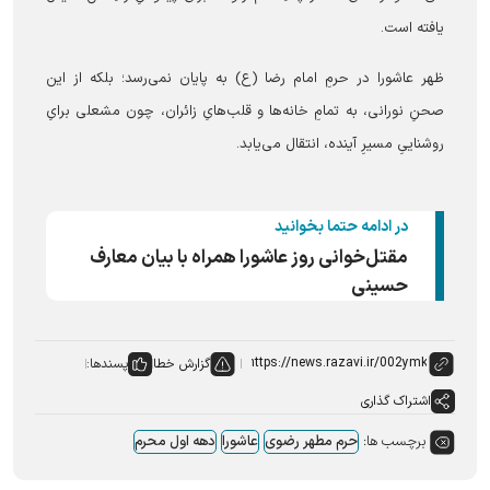
یافته است.
ظهر عاشورا در حرمِ امام رضا (ع) به پایان نمی‌رسد؛ بلکه از این
صحنِ نورانی، به تمامِ خانه‌ها و قلب‌هایِ زائران، چون مشعلی برایِ
روشناییِ مسیرِ آینده، انتقال می‌یابد.
در ادامه حتما بخوانید
مقتل‌خوانی روز عاشورا همراه با بیان معارف
حسینی
گزارش خطا
پسندها:
اشتراک گذاری
برچسب ها:
حرم مطهر رضوی
عاشورا
دهه اول محرم