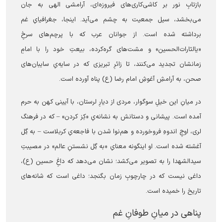
بازتابِ نور بر کاشی‌کاری‌های فیروزه‌ای، آرامشی الهی به جان
می‌بخشد، سیل جمعیت به چشم می‌آید. اینجا، جغرافیایِ غم
برداشته شده است. از جوانان عرب که با پرچم‌های سرخِ
«یالثارات‌الحسین» و مشت‌های گره‌کرده، بیعتِ خود را با امامِ
زمانشان تجدید می‌کنند، تا زائرِ تبریزی که در سایه‌یِ سایبان‌های
صحن، به آرامشِ آغوشِ امام رضا (ع) پناه آورده است.
در میانِ این خیلِ سوگوار، مردی از دیارِ لرستان، با آیینی کهن به حرم
آمده است. پیشانی و دستانش به نشانه‌یِ «کِز کردن» – که در فرهنگ
لری، اوجِ اندوهِ فروخورده و هم‌نوا شدن با فاجعه‌یِ کربلاست – به گِل
آغشته شده است. او اینگونه معنایِ «به گِل نشستنِ عالم» در مصیبتِ
سیدالشهدا را به تصویر می‌کشد؛ نشان می‌دهد که داغِ حسین (ع)،
داغی نیست که در چارچوبِ زمان بگنجد؛ داغی است که شانه‌های
تاریخ را خمیده است.
پناهی در میانِ طوفانِ غم