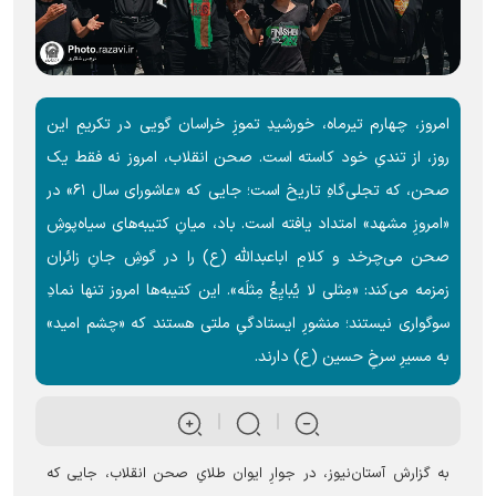
امروز، چهارم تیرماه، خورشیدِ تموزِ خراسان گویی در تکریمِ این
روز، از تندیِ خود کاسته است. صحن انقلاب، امروز نه فقط یک
صحن، که تجلی‌گاهِ تاریخ است؛ جایی که «عاشورای سال ۶۱» در
«امروزِ مشهد» امتداد یافته است. باد، میانِ کتیبه‌های سیاه‌پوشِ
صحن می‌چرخد و کلامِ اباعبدالله (ع) را در گوشِ جانِ زائران
زمزمه می‌کند: «مِثلی لا یُبایِعُ مِثلَه». این کتیبه‌ها امروز تنها نمادِ
سوگواری نیستند؛ منشورِ ایستادگیِ ملتی هستند که «چشم امید»
به مسیرِ سرخِ حسین (ع) دارند.
به گزارش آستان‌نیوز، در جوارِ ایوان طلایِ صحن انقلاب، جایی که