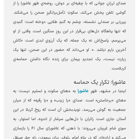
صدای لرزانِ جوانی که با چفیه‌ای بر دوش، روضه‌یِ ظهرِ عاشورا را از
گوشی تلفن پخش می‌کند، سکوتِ تأمل‌برانگیزِ صحن را می‌شکند.
پیرزنی بر صندلی نشسته، چشم به گنبدِ طلایی دوخته است؛ گنبدی
که تنها پناهگاهِ دل‌های بی‌قرار در این روزِ سنگین است. وقتی از او
می‌پرسم، پاسخ‌اش نه یک جمله، که یک آرزویِ ابدی است: «کاش
آخرین بارم نباشد…». او می‌داند که حضور در این صحن، تنها یک
زیارت نیست، یک تجدیدِ پیمان برای زنده نگاه داشتنِ حماسه‌یِ
کربلاست.
عاشورا؛ تکرارِ یک حماسه
عاشورا
اینجا در مشهد، ظهرِ
به معنایِ سکوت و تسلیم نیست؛ به
معنایِ «برخاستن» است. صدایِ «یا زینب» و «یا رقیه» که از میان
جمعیت به گوش می‌رسد، نویدبخشِ آن است که روحِ کربلا در این
آستان جاری است. زائران با دل‌هایی سرشار از اندوه، اما استوار، به
سویِ شام غریبان می‌روند؛ با ذهنی که عاشورای سال ۶۱ را بازسازی
می‌کند و اراده‌ای که در پناهِ امام رئوف، برای پیمودنِ راهِ حق صیقل