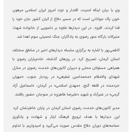
وی با بیان اینکه امنیت، اقتدار و عزت امروز ایران اسلامی مرهون
خون پاک جوانانی است که در مسیر دفاع از کیان کشور جان خود را
فدا کردند، افزود: در این دیدار‌ها علاوه بر دلجویی از خانواده شهدا،
متبرکات بارگاه منور رضوی به یادگاران جنگ تحمیلی سوم اهدا شد.
کاظمی‌پور با اشاره به برگزاری سلسله دیدار‌های اخیر در مناطق مختلف
استان کرمان، تصریح کرد: در روز‌های گذشته، خادم‌یاران رضوی با
همراهی مسئولان محلی و دبیران کانون‌های خدمت رضوی در منازل
شهدای والامقام «محمدامین شفیعی» در رودبار جنوب، «مهران
خردمند» در قلعه گنج، «مهدی اسلامی» در کرمان، «اسماعیل آزاد
گرمی» در عنبرآباد و شهید «علیرضا طاهری» در منوجان حضور یافتند.
مدیر کانون‌های خدمت رضوی استان کرمان در پایان خاطرنشان کرد:
این دیدار‌ها با هدف ترویج فرهنگ ایثار و شهادت و یادآوری
حماسه‌های دوران دفاع مقدس صورت می‌گیرد و امیدواریم با تداوم