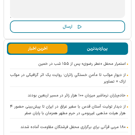
پربازدیدترین
آخرین اخبار
استمرار محفل «عطر رضوی» پس از ۱۵۵ شب در خمین
از دیوارِ موکب تا مأمنِ خستگیِ زائران؛ روایت یک اثر گرافیکی در موکب
اراک + تصاویر
خادم‌یاران نرماشیر میزبان ۱۰۰ هزار زائر در مسیر اربعین بودند
از دیدار تولیت آستان قدس با سفیر عراق در ایران تا پیش‌بینی حضور ۴
هزار هیئت مذهبی غیربومی در حرم مطهر همزمان با پایان صفر
۱۸۰ مربی قرآنی برای برگزاری محفل فرشتگان مقاومت آماده شدند