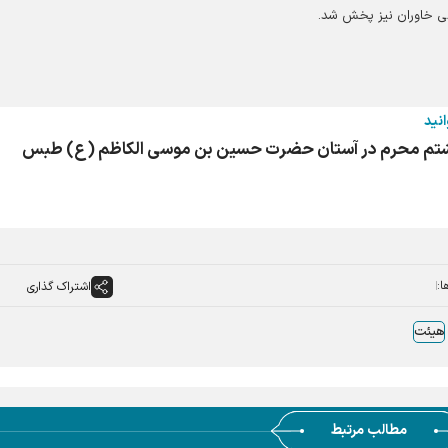
نی خاوران نیز پخش شد.
انید
م محرم در آستان حضرت حسین بن موسی الکاظم (ع) طبس
ا:
اشتراک گذاری
هیئت
مطالب مرتبط