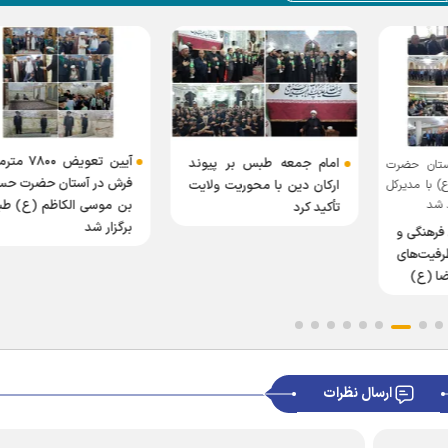
آیین تعویض ۸۰۰
امام جمعه طبس بر پیوند
آستان حضرت
فرش در آستان حضرت حس
ارکان دین با محوریت ولایت
) با مدیرکل
د شد
بن موسی الکاظم (ع) ط
تأکید کرد
برگزار شد
فرهنگی و
یت‌های
ضا (ع)
ارسال نظرات