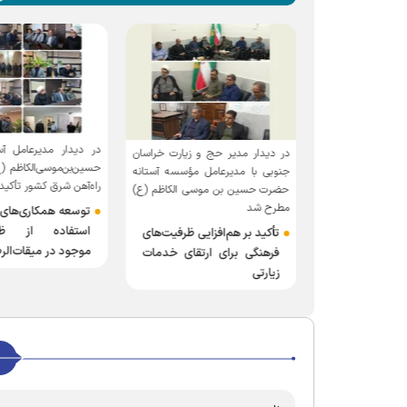
در دیدار مدیرعامل 
در دیدار مدیر حج و زیارت خراسان
اران سرطانی؛
حسین‌بن‌موسی‌الکاظم (ع
جنوبی با مدیرعامل مؤسسه آستانه
ان حضرت حسین
راه‌آهن شرق کشور تأکی
حضرت حسین بن موسی الکاظم (ع)
اظم (ع)
مطرح شد
توسعه همکاری‌های 
استفاده از ظرف
تأکید بر هم‌افزایی ظرفیت‌های
موجود در میقات‌الر
فرهنگی برای ارتقای خدمات
زیارتی