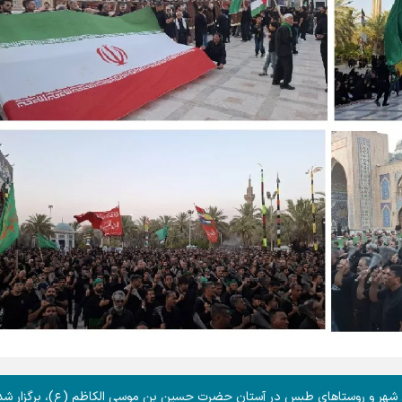
 شهر و روستا‌های طبس در آستان حضرت حسین بن موسی الکاظم (ع)، برگزار شد