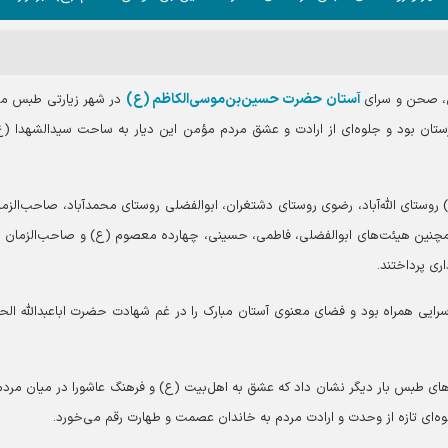
آستان حضرت حسین‌بن‌موسی‌الکاظم (ع)
ی، صحن و سرای
در شهر زیارتی طبس می
ستان بود و جلوه‌ای از ارادت و عشق مردم مؤمن این دیار به ساحت سیدالشهدا (ع
وستای الله‌آباد، رضوی روستای دشتغران، ابوالفضلی روستای محمدآباد، صاحب‌الزما
مچنین هیئت‌های ابوالفضلی، فاطمی، حسینی، چهارده معصوم (ع) و صاحب‌الزمان 
ی پرداختند.
حه‌سرایی همراه بود و فضای معنوی آستان مبارک را در غم شهادت حضرت اباعبدالله ال
های طبس بار دیگر نشان داد که عشق به اهل‌بیت (ع) و فرهنگ عاشورا در میان مردم
لوه‌ای تازه از وحدت و ارادت مردم به خاندان عصمت و طهارت رقم می‌خورد.