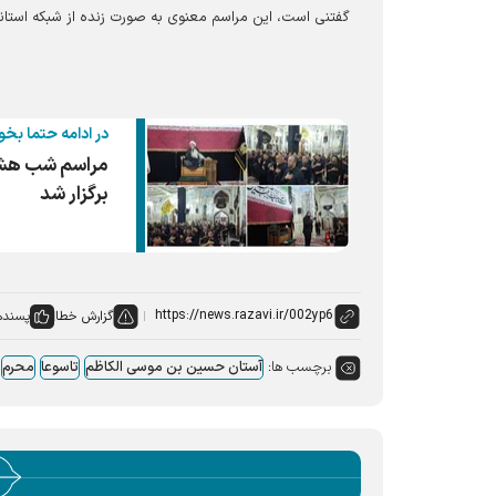
گفتنی است، این مراسم معنوی به صورت زنده از شبکه استا
در ادامه حتما بخو
مراسم شب هشت
برگزار شد
گزارش خطا
پسنده
برچسب ها:
آستان حسین بن موسی الکاظم
تاسوعا
محرم