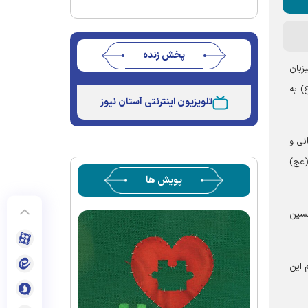
پخش زنده
زبان
Stream
Unmute
) به
Type
تلویزیون اینترنتی آستان نیوز
نی و
(عج)
پویش ها
حسین
 این