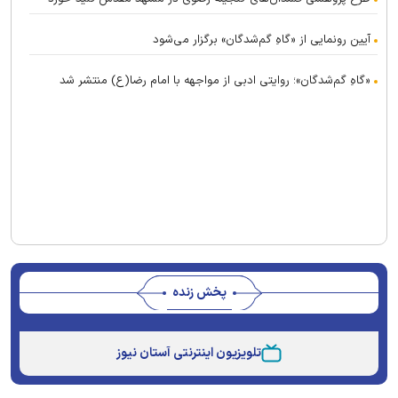
آیین رونمایی از «گاهِ گم‌شدگان» برگزار می‌شود
«گاهِ گم‌شدگان»؛ روایتی ادبی از مواجهه با امام رضا(ع) منتشر شد
پخش زنده
This
is
تلویزیون اینترنتی آستان نیوز
a
The media could not be loaded, either because the
modal
window.
server or network failed or because the format is not
supported.