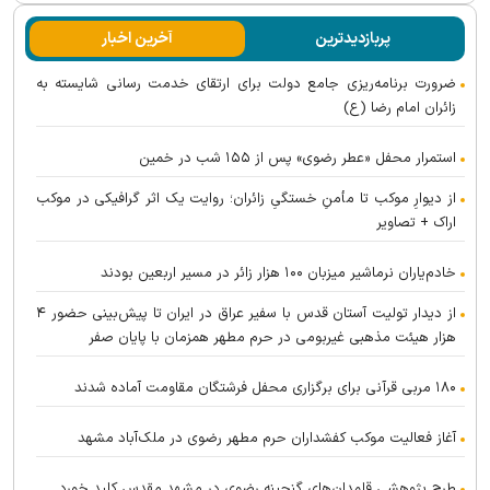
پربازدیدترین
آخرین اخبار
ضرورت برنامه‌ریزی جامع دولت برای ارتقای خدمت رسانی شایسته به
زائران امام رضا (ع)
استمرار محفل «عطر رضوی» پس از ۱۵۵ شب در خمین
از دیوارِ موکب تا مأمنِ خستگیِ زائران؛ روایت یک اثر گرافیکی در موکب
اراک + تصاویر
خادم‌یاران نرماشیر میزبان ۱۰۰ هزار زائر در مسیر اربعین بودند
از دیدار تولیت آستان قدس با سفیر عراق در ایران تا پیش‌بینی حضور ۴
هزار هیئت مذهبی غیربومی در حرم مطهر همزمان با پایان صفر
۱۸۰ مربی قرآنی برای برگزاری محفل فرشتگان مقاومت آماده شدند
آغاز فعالیت موکب کفشداران حرم مطهر رضوی در ملک‌آباد مشهد
طرح پژوهشی قلمدان‌های گنجینه رضوی در مشهد مقدس کلید خورد