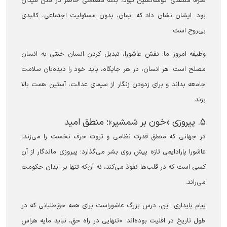
صرفاً منتقدی گوشه‌نشین نبود، بلکه مصلحی حاضر در متن میدان
بود. ایشان نشان داد که ایمان، بدون مسئولیت اجتماعی، کالبدی
بی‌روح است.
وظیفه امروز ما: نقش عاشورا، تبدیل کردن انسان خنثی به انسان
مصلح است. هر انسان، در هر جایگاه، باید خود را دیده‌بان سلامت
جامعه بداند و برای زدودن زنگار از سیمای عدالت، آستین همت بالا
بزند.
۵. پیروزی «خون بر شمشیر»؛ منطق امید
در جهانی که منطق قدرت نظامی و ثروت حرف نخست را می‌زند،
عاشورا پارادایمی تازه پیش روی بشر می‌گذارد؛ پیروزی ماندگار از آنِ
کسی است که در قلب‌ها نفوذ می‌کند، نه آن‌که تنها بر ابدان حکومت
می‌راند.
پیام پایداری: این، درس بزرگ عاشوراست برای همه حق‌طلبانی که در
طول تاریخ در اقلیت بوده‌اند؛ «تنهایی در راه حق، نباید مایه هراس