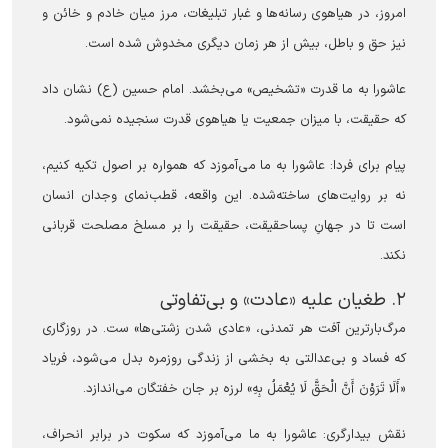
امروز، در هیاهوی رسانه‌ها و غبار تبلیغات، مرز میان خادم و خائن و
نیز حق و باطل، بیش از هر زمان دیگری مخدوش شده است.
عاشورا به ما قدرت «تشخیص» می‌بخشد. امام حسین (ع) نشان داد
که حقیقت، با میزان جمعیت یا هیاهوی قدرت سنجیده نمی‌شود.
پیام برای فردا: عاشورا به ما می‌آموزد که همواره بر اصول تکیه کنیم،
نه بر روایت‌های ساخته‌شده. این واقعه، قطب‌نمای وجدان انسان
است تا در جهانِ پساحقیقت، حقیقت را بر مسلخ مصلحت قربانی
نکند.
۲. طغیان علیه «عادت» و بی‌تفاوتی
مرگ‌بارترین آفت هر تمدنی، «عادی شدن زشتی‌ها» ست. در روزگاری
که فساد و بی‌عدالتی به بخشی از زندگی روزمره بدل می‌شود، فریاد
«أَلَا تَرَوْنَ أَنَّ الْحَقَّ لَا یُعْمَلُ بِهِ» لرزه بر جان خفتگان می‌اندازد.
نقش بیدارگری: عاشورا به ما می‌آموزد که سکوت در برابر انحراف،