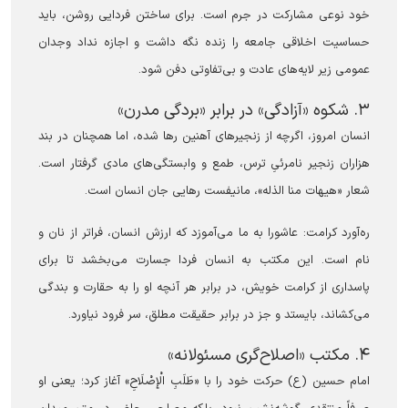
خود نوعی مشارکت در جرم است. برای ساختن فردایی روشن، باید
حساسیت اخلاقی جامعه را زنده نگه داشت و اجازه نداد وجدان
عمومی زیر لایه‌های عادت و بی‌تفاوتی دفن شود.
۳. شکوه «آزادگی» در برابر «بردگی مدرن»
انسان امروز، اگرچه از زنجیر‌های آهنین رها شده، اما همچنان در بند
هزاران زنجیر نامرئیِ ترس، طمع و وابستگی‌های مادی گرفتار است.
شعار «هیهات منا الذله»، مانیفست رهایی جان انسان است.
ره‌آورد کرامت: عاشورا به ما می‌آموزد که ارزش انسان، فراتر از نان و
نام است. این مکتب به انسان فردا جسارت می‌بخشد تا برای
پاسداری از کرامت خویش، در برابر هر آنچه او را به حقارت و بندگی
می‌کشاند، بایستد و جز در برابر حقیقت مطلق، سر فرود نیاورد.
۴. مکتب «اصلاح‌گری مسئولانه»
امام حسین (ع) حرکت خود را با «طَلَبِ الْإِصْلَاحِ» آغاز کرد؛ یعنی او