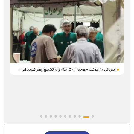
میزبانی ۲۰ موکب شهرضا از ۱۵۰ هزار زائر تشییع رهبر شهید ایران