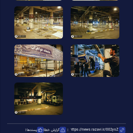
گزارش خطا
پسندها: