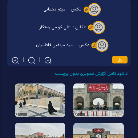
عکاس :
میثم دهقانی
عکاس :
علی کریمی رستگار
عکاس :
سید مرتضی فاطمیان
دانلود کامل گزارش تصویری بدون برچسب