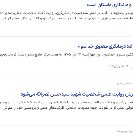
ماندگاری داستان است
نویسان رضوی»، با تأکید بر نقش شخصیت در شکل‌گیری روایت گفت: شخصیت اصلی، محور عم
ق‌ها، شخصیت‌های فرعی و خرده‌روایت‌ها باید در خدمت حرکت او و انتقال معنای اصلی اثر قرار
اده درمانگری معنوی خداسو»
دوره تربیت مربی «خانواده درمانگری معنوی خداسو»، روز چهارشنبه ۲۴ تیر ۱۴۰۵ به همت مرکز جامع مشوره بنیاد کرام
تان قدس رضوی
میزبان روایت علمی شخصیت شهید سیدحسن نصرالله می‌شود
قدس رضوی و کنگره بین‌المللی «امناءالرسل»، با هدف تبیین علمی ابعاد شخصیتی، علمی و جه
انی نقش او در تقویت جبهه مقاومت اسلامی، ظرفیت‌های علمی و پژوهشی خود را،هم‌افزا
دی» بررسی شد