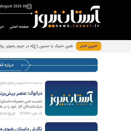
|
06 August 2026
صفحه اصلی
حر
آخرین اخبار
طنین «لبیک یا حسین (ع)» در حریم رضوی؛ روا
ن
درباره
در نشست داستان‌نویسی رضوی مطرح
دیالوگ؛ عنصر پیش‌برن
نشست ادبی «عصرانه داستان‌نو
شرکت‌کنندگان آثار خود را در
کد خبر: ۷۱۱۷۸۸ تاریخ انتشار : ۱۴۰۵/۰۵/۰۷
نگارش داستان رضوی مس