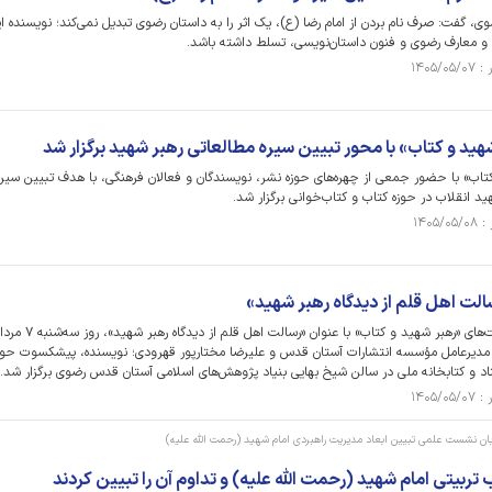
ی، گفت: صرف نام بردن از امام رضا (ع)، یک اثر را به داستان رضوی تبدیل نمی‌کند؛ نویسنده ا
ره و معارف رضوی و فنون داستان‌نویسی، تسلط داشته باشد.
 و کتاب» با محور تبیین سیره مطالعاتی رهبر شهید برگزار شد
ب» با حضور جمعی از چهره‌های حوزه نشر، نویسندگان و فعالان فرهنگی، با هدف تبیین سیره
د انقلاب در حوزه کتاب و کتاب‌خوانی برگزار شد.
ت اهل قلم از دیدگاه رهبر شهید»
دومین جلسه از سلسله نشست‌های «رهبر شهید و کتاب» با عنوان «رسالت اهل قلم از دیدگاه رهبر شهی
نه؛ مدیرعامل مؤسسه انتشارات آستان قدس و علیرضا مختارپور قهرودی؛ نویسنده، پیشکسوت حوز
اد و کتابخانه ملی در سالن شیخ بهایی بنیاد پژوهش‌های اسلامی آستان قدس رضوی برگزار شد.
یزبان نشست علمی تبیین ابعاد مدیریت راهبردی امام شهید (رحمت الله علیه)
ربیتی امام شهید (رحمت الله علیه) و تداوم آن را تبیین کردند