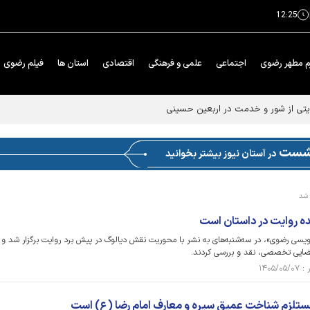
12:25
م مطهر رضوی
اجتماعی
علمی و فرهنگی
اقتصادی
استان ها
فیلم رضوی
یتی از شور و خدمت در اربعین حسینی
شست
در آستان نیوز بیشتر بخوانید
 شد
ده روایت در داستان است
یسی رضوی»، در سه‌شنبه‌های به نشر با محوریت نقش دیالوگ در پیش برد روایت برگزار شد و
 فضایی تخصصی، نقد و بررسی کردند.
تلزم شناخت عمیق سیره و معارف امام رضا (ع) است