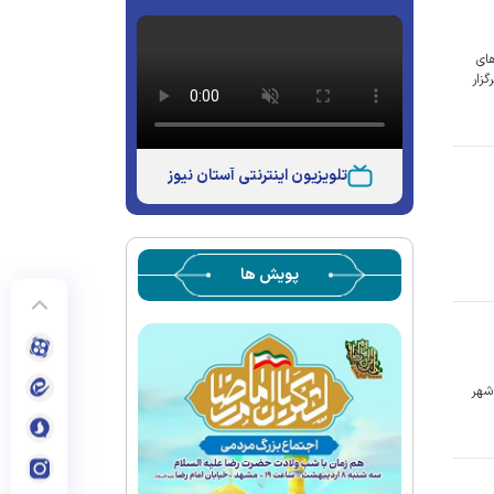
های
زار
تلویزیون اینترنتی آستان نیوز
پویش ها
 شهر