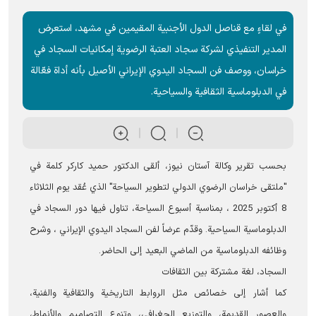
في لقاءٍ مع قناصل الدول الأجنبية المقيمين في مشهد، استعرض
المدير التنفيذي لشركة سجاد العتبة الرضوية إمكانيات السجاد في
خراسان، ووصف فن السجاد اليدوي الإيراني الأصيل بأنه أداة فعّالة
في الدبلوماسية الثقافية والسياحية.
بحسب تقرير وكالة آستان نيوز، ألقى الدكتور حميد كاركر كلمة في
"ملتقى خراسان الرضوي الدولي لتطوير السياحة" الذي عُقد يوم الثلاثاء
8 أكتوبر 2025 ، بمناسبة أسبوع السياحة، تناول فيها دور السجاد في
الدبلوماسية السياحية. وقدّم عرضاً لفن السجاد اليدوي الإيراني ، وشرح
وظائفه الدبلوماسية من الماضي البعيد إلى الحاضر.
السجاد، لغة مشتركة بين الثقافات
كما أشار إلى خصائص مثل الروابط التاريخية والثقافية والفنية،
والعصور القديمة، والتوزيع الجغرافي، وتنوع التصاميم والأنماط،