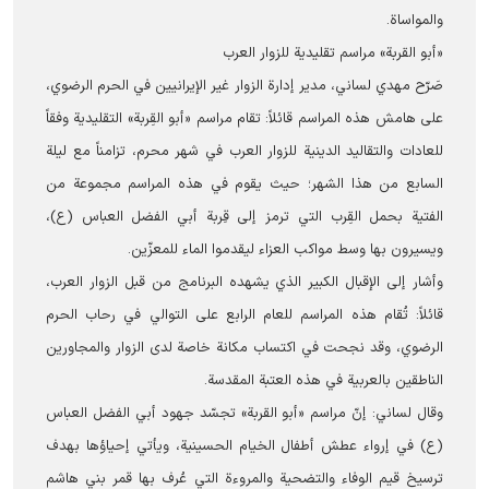
والمواساة.
«أبو القربة» مراسم تقليدية للزوار العرب
صَرّح مهدي لساني، مدير إدارة الزوار غير الإيرانيين في الحرم الرضوي،
على هامش هذه المراسم قائلاً: تقام مراسم «أبو القِربة» التقليدية وفقاً
للعادات والتقاليد الدينية للزوار العرب في شهر محرم، تزامناً مع ليلة
السابع من هذا الشهر؛ حيث يقوم في هذه المراسم مجموعة من
الفتية بحمل القِرب التي ترمز إلى قِربة أبي الفضل العباس (ع)،
ويسيرون بها وسط مواكب العزاء ليقدموا الماء للمعزّين.
وأشار إلى الإقبال الكبير الذي يشهده البرنامج من قبل الزوار العرب،
قائلاً: تُقام هذه المراسم للعام الرابع على التوالي في رحاب الحرم
الرضوي، وقد نجحت في اكتساب مكانة خاصة لدى الزوار والمجاورين
الناطقين بالعربية في هذه العتبة المقدسة.
وقال لساني: إنّ مراسم «أبو القربة» تجسّد جهود أبي الفضل العباس
(ع) في إرواء عطش أطفال الخيام الحسينية، ويأتي إحياؤها بهدف
ترسيخ قيم الوفاء والتضحية والمروءة التي عُرف بها قمر بني هاشم