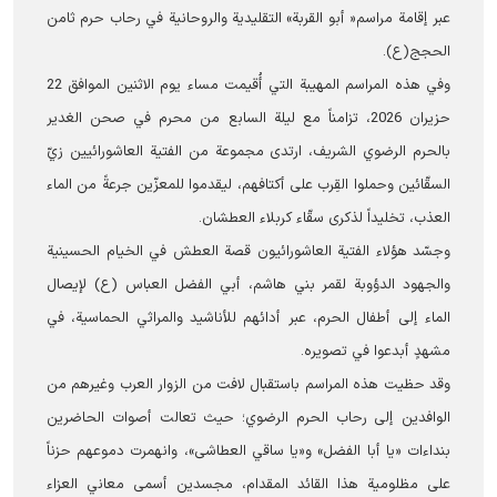
عبر إقامة مراسم« أبو القربة» التقليدية والروحانية في رحاب حرم ثامن
الحجج(ع).
وفي هذه المراسم المهيبة التي أُقيمت مساء يوم الاثنين الموافق 22
حزیران 2026، تزامناً مع ليلة السابع من محرم في صحن الغدير
بالحرم الرضوي الشریف، ارتدى مجموعة من الفتية العاشورائيين زيّ
السقّائين وحملوا القِرب على أكتافهم، ليقدموا للمعزّين جرعةً من الماء
العذب، تخليداً لذكرى سقّاء كربلاء العطشان.
وجسّد هؤلاء الفتية العاشورائيون قصة العطش في الخيام الحسينية
والجهود الدؤوبة لقمر بني هاشم، أبي الفضل العباس (ع) لإيصال
الماء إلى أطفال الحرم، عبر أدائهم للأناشيد والمراثي الحماسية، في
مشهدٍ أبدعوا في تصويره.
وقد حظيت هذه المراسم باستقبال لافت من الزوار العرب وغيرهم من
الوافدين إلى رحاب الحرم الرضوي؛ حيث تعالت أصوات الحاضرين
بنداءات «يا أبا الفضل» و«يا ساقي العطاشى»، وانهمرت دموعهم حزناً
على مظلومية هذا القائد المقدام، مجسدين أسمى معاني العزاء