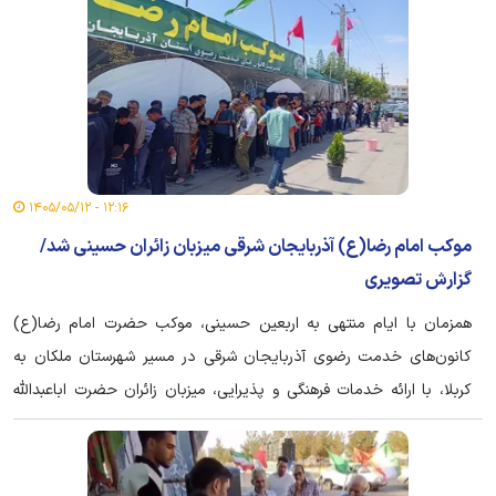
قدردانی کرد.
۱۲:۱۶ - ۱۴۰۵/۰۵/۱۲
موکب امام رضا(ع) آذربایجان شرقی میزبان زائران حسینی شد/
گزارش تصویری
همزمان با ایام منتهی به اربعین حسینی، موکب حضرت امام رضا(ع)
کانون‌های خدمت رضوی آذربایجان شرقی در مسیر شهرستان ملکان به
کربلا، با ارائه خدمات فرهنگی و پذیرایی، میزبان زائران حضرت اباعبدالله
الحسین(ع) است و نوای دلدادگی به حضرت علی بن موسی‌الرضا(ع) را در
مسیر عاشقی زائران طنین‌انداز کرده است. عکس: کبیر ایزدی