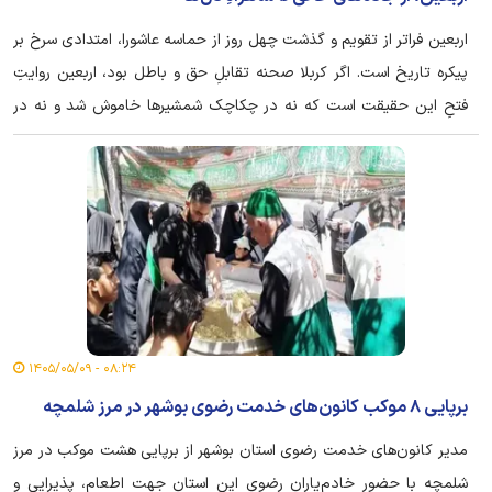
اربعین فراتر از تقویم و گذشت چهل روز از حماسه عاشورا، امتدادی سرخ بر
پیکره تاریخ است. اگر کربلا صحنه تقابلِ حق و باطل بود، اربعین روایتِ
فتحِ این حقیقت است که نه در چکاچک شمشیر‌ها خاموش شد و نه در
غبار ایام به فراموشی سپرده شد. اینک، میلیون‌ها مشتاق از جای‌جای گیتی
فارغ از دعوت‌نامه‌های زمینی تنها به حکمِ «ندای عشق» رهسپار کربلا
شده‌اند تا هم‌نوا با هم بانگ «لبیک یا حسین» را در پهنه تاریخ طنین‌انداز
کنند.
۰۸:۲۴ - ۱۴۰۵/۰۵/۰۹
برپایی ۸ موکب کانون‌های خدمت رضوی بوشهر در مرز شلمچه
مدیر کانون‌های خدمت رضوی استان بوشهر از برپایی هشت موکب در مرز
شلمچه با حضور خادم‌یاران رضوی این استان جهت اطعام، پذیرایی و