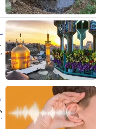
سر
عط
دل
اهدای ۱۹۸ سم
دا