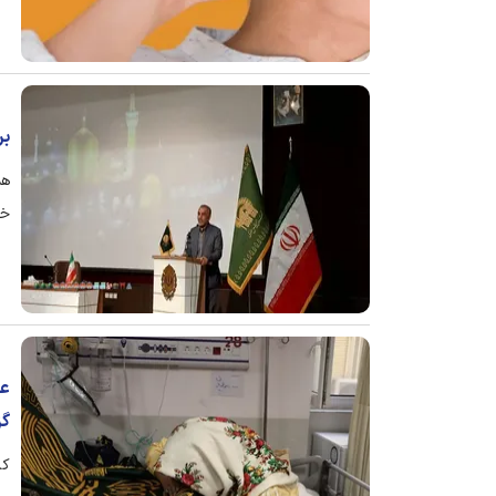
بر
هم
خر
عی
گز
کا