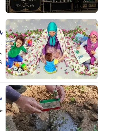
با
مد
پی
رش
غر
خا