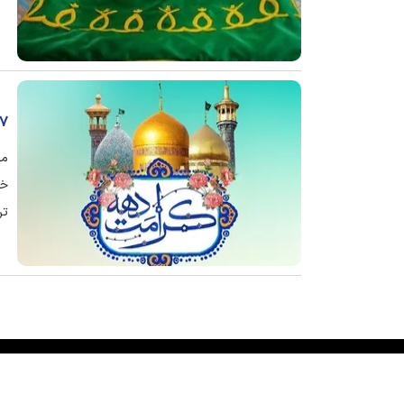
۴۷ روایت از خدمت، همدلی
خد
تر