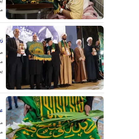
پر
مخ
زی
مو
مر
پر
خو
عط
مس
می