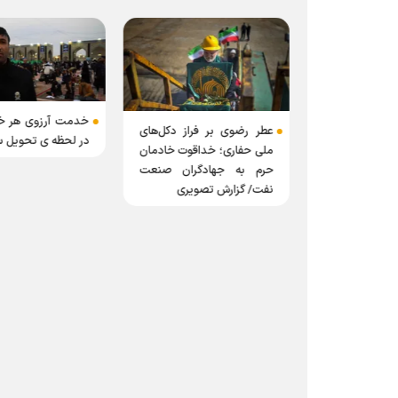
خدمت آرزوی هر خ
عطر رضوی بر فراز دکل‌های
در لحظه ی تحویل س
استاد فرشچیان در
ملی حفاری؛ خداقوت خادمان
 رضا (ع)
حرم به جهادگران صنعت
ر آستان عشق
نفت/ گزارش تصویری
وایتی از هنر،
نگی در حرم مطهر