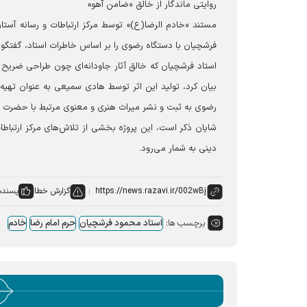
روایتی ماندگار از خالق «ضامن آهو»
مستند «خادم الرضا(ع)» توسط مرکز ارتباطات و رسانه آست
فرشچیان با دستگاه رضوی را بر اساس خاطرات استاد، گفتگو
استاد فرشچیان که خالق آثار جاودانه‌ای چون طراحی ضریح م
بیان کرد، تولید این اثر توسط هادی سمیعی به عنوان تهیه
رضوی به ثبت و نشر میراث هنری و معنوی مرتبط با حضرت 
شایان ذکر است، این پروژه بخشی از تلاش‌های مرکز ارتباطا
دینی به شمار می‌رود.
گزارش خطا
پسنده
برچسب ها:
استاد محمود فرشچیان
حرم امام رضا
خادم