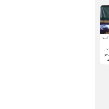
آستان
نشست بازخوانی هنر قدسی
در افق مکتب هنر رضوی
خر
»و
د
عضو هیئت علمی دانشکده هنر
دانشگاه تربیت مدرس:
هنر در حرم رضوی جلوه گاه
حضور حضرت رضا(ع) است