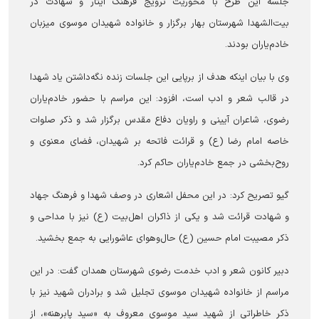
جلسه این طرح با محوریت ترویج فرهنگ ایثار و شهادت در
بیت‌الشهدا شهرستان بهار برگزار و خانواده شهیدان موسوی میزبان
خادم‌یاران بودند.
وی با بیان اینکه هدف از برپایی این جلسات زنده نگه‌داشتن یاد شهدا
در قالب شعر و ادب است، افزود: این مراسم با حضور خادم‌یاران
رضوی، شاعران آیینی و راویان دفاع مقدس برگزار شد و ذکر صلوات
خاصه امام رضا (ع) و قرائت فاتحه بر شهیدان، فضای معنوی و
روح‌بخشی در جمع خادم‌یاران حاکم کرد.
گیو تصریح کرد: در این محفل اشعاری در وصف شهدا و فرهنگ جهاد
و شهادت قرائت شد و یکی از ذاکران اهل‌بیت (ع) نیز با مداحی و
ذکر مصیبت امام حسین (ع) حال‌وهوای عاشورایی به جمع بخشید.
دبیر کانون شعر و ادب خدمت رضوی شهرستان همدان گفت: در این
مراسم از خانواده شهیدان موسوی تجلیل شد و برادران شهید نیز با
ذکر خاطراتی از شهید سید موسوی معروف به «سید پابرهنه»، از