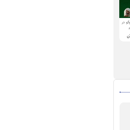
گو در
د
عضوهیئت‌علمی پژوهشکده بنیاد
بنیاد پژوهش‌های اسلامی آستان
پژوهش‌های اسلامی آستان قدس
قدس رضوی معرفی می‌کند
آن
رضوی مطرح کرد:
خورشید مغرب در کلام
تبیین نسبت فضل بن شاذان
شمس‌الشموس؛ تبیین
با قیاس در دو مکتب قم و
آموزه‌های مهدوی در آینه
بغداد
روایات رضوی