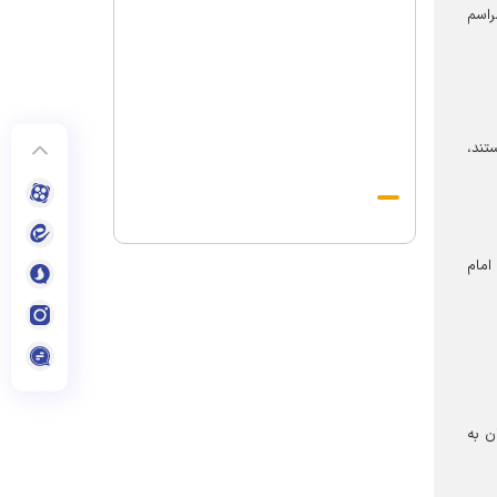
راسم
تند،
امام
ن به