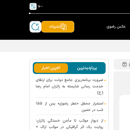
فا
عکس رضوی
نشریات
پربازدیدترین
آخرین اخبار
ضرورت برنامه‌ریزی جامع دولت برای ارتقای
خدمت رسانی شایسته به زائران امام رضا
(ع)
استمرار محفل «عطر رضوی» پس از ۱۵۵
شب در خمین
از دیوارِ موکب تا مأمنِ خستگیِ زائران؛
روایت یک اثر گرافیکی در موکب اراک +