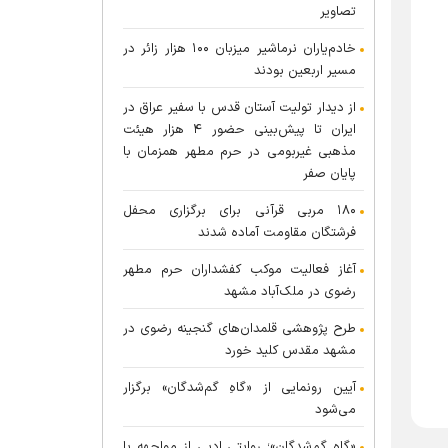
تصاویر
خادم‌یاران نرماشیر میزبان ۱۰۰ هزار زائر در
مسیر اربعین بودند
از دیدار تولیت آستان قدس با سفیر عراق در
ایران تا پیش‌بینی حضور ۴ هزار هیئت
مذهبی غیربومی در حرم مطهر همزمان با
پایان صفر
۱۸۰ مربی قرآنی برای برگزاری محفل
فرشتگان مقاومت آماده شدند
آغاز فعالیت موکب کفشداران حرم مطهر
رضوی در ملک‌آباد مشهد
طرح پژوهشی قلمدان‌های گنجینه رضوی در
مشهد مقدس کلید خورد
آیین رونمایی از «گاهِ گم‌شدگان» برگزار
می‌شود
«گاهِ گم‌شدگان»؛ روایتی ادبی از مواجهه با