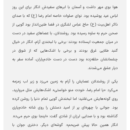
هوا بوی مهر داشت و آسمان با ابرهای سفیدش انگار برای این روز
لباس عید پوشیده بود. نوای صلوات خاصه امام رضا (ع) که با صدای
ذاکر اهل‌بیت (ع) حاج عباس لشگری در فضا طنین‌انداز بود گویی از
صحن حرم به ساوه رسیده بود. روشندلان، با عصاهای سفید در دست
در میان جمعیت ایستاده بودند؛ برخی با لبخندی آرام، انگار در خیال
گنبد طلایی غرق بودند و برخی با اشک‌هایی که از شوق در
چشمانشان حلقه‌زده بود دست در دست خادم‌یاران، آماده سفر به
دیار عشق می‌شدند.
یکی از روشندلان عصایش را آرام به زمین می‌زد و زیر لب زمزمه
می‌کرد: «یا امام رضا، خودت منو خواستی». اشک‌هایش مثل مروارید،
روی گونه‌هایش می‌غلتید؛ اما لبخندش گویی تمام دنیا را روشن کرده
بود. جوانی با چهره‌ای پر از امید دستش را روی شانه خادم‌یاری
گذاشته بود و با صدایی لرزان از شادی گفت: «اینجا بوی حرم می‌ده.
انگار همین حالا پیش ضریحم». گوشه‌ای دیگر، دختری جوان با