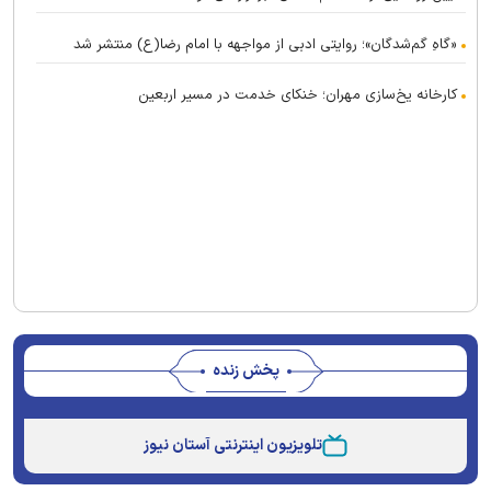
«گاهِ گم‌شدگان»؛ روایتی ادبی از مواجهه با امام رضا(ع) منتشر شد
کارخانه یخ‌سازی مهران؛ خنکای خدمت در مسیر اربعین
پخش زنده
This
is
تلویزیون اینترنتی آستان نیوز
a
The media could not be loaded, either because the
modal
window.
server or network failed or because the format is not