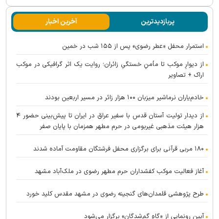
پربازدیدترین
آخرین اخبار
استمرار محفل «عطر رضوی» پس از ۱۵۵ شب در خمین
از دیوارِ موکب تا مأمنِ خستگیِ زائران؛ روایت یک اثر گرافیکی در موکب
اراک + تصاویر
خادم‌یاران نرماشیر میزبان ۱۰۰ هزار زائر در مسیر اربعین بودند
از دیدار تولیت آستان قدس با سفیر عراق در ایران تا پیش‌بینی حضور ۴
هزار هیئت مذهبی غیربومی در حرم مطهر همزمان با پایان صفر
۱۸۰ مربی قرآنی برای برگزاری محفل فرشتگان مقاومت آماده شدند
آغاز فعالیت موکب کفشداران حرم مطهر رضوی در ملک‌آباد مشهد
طرح پژوهشی قلمدان‌های گنجینه رضوی در مشهد مقدس کلید خورد
آیین رونمایی از «گاهِ گم‌شدگان» برگزار می‌شود