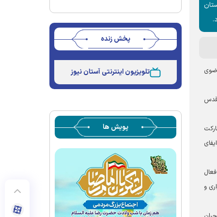
تان
.
پخش زنده
Stream
Unmute
Type
رضوی
تلویزیون اینترنتی آستان نیوز
 قدس
پویش ها
ارکت
یفای
ل ۱۳۹۵ تشکیل شد و اکنون در قالب ۶ مجموعه فعال
ری و
حران