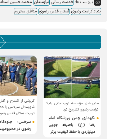
برچسب ها:
خدمت رسانی
نیازمندان
محمد حسین استادآق
بنیاد کرامت رضوی
آستان قدس رضوی
مناطق محروم
ست معاون طرح
د کرامت رضوی با
مدیرعامل مؤسسه تربیت‌بدنی بنیاد
رکنان معاونت
شهرستان سرخس با حضور
کرامت رضوی تشریح کرد
تولیت آستان قدس رضو
اعی با موضوع
نگهداری چمن ورزشگاه امام
امات برنامه
سرخس؛ جلوه‌گاه
رضا (ع) باصرفه جویی
م بنیاد کرامت
رضوی در محرومیت‌
میلیاردی با حفظ کیفیت برتر
قای بهره وری