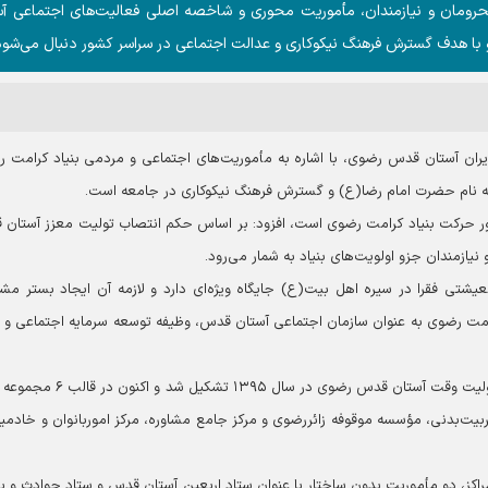
رومان و نیازمندان، مأموریت محوری و شاخصه اصلی فعالیت‌های اجتماعی آس
 با هدف گسترش فرهنگ نیکوکاری و عدالت اجتماعی در سراسر کشور دنبال می‌شود
یران آستان قدس رضوی، با اشاره به مأموریت‌های اجتماعی و مردمی بنیاد کرامت 
 به نام حضرت امام رضا(ع) و گسترش فرهنگ نیکوکاری در جامعه است.
ر حرکت بنیاد کرامت رضوی است، افزود: بر اساس حکم انتصاب تولیت معزز آستان
نیازمندان جزو اولویت‌های بنیاد به شمار می‌رود.
یشتی فقرا در سیره اهل بیت(ع) جایگاه ویژه‌ای دارد و لازمه آن ایجاد بستر مش
امت رضوی به عنوان سازمان اجتماعی آستان قدس، وظیفه توسعه سرمایه اجتماعی و ا
استادآقا با اشاره به ساختار بنیاد گفت: این بنیاد با تصمیم تولیت وقت آستان قدس رضوی در سا
ت‌بدنی، مؤسسه موقوفه زائررضوی و مرکز جامع مشاوره، مرکز اموربانوان و خادمیا
مراکز، دو مأموریت بدون ساختار با عنوان ستاد اربعین آستان قدس و ستاد حوادث و ب