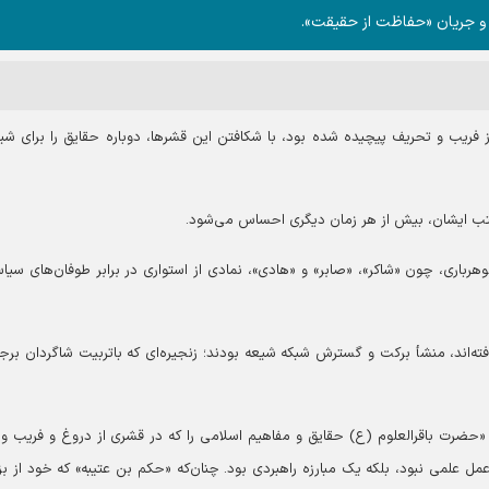
» و جریان «حفاظت از حقیقت».
 از فریب و تحریف پیچیده شده بود، با شکافتن این قشرها، دوباره حقایق را برای شی
مکتب ایشان، بیش از هر زمان دیگری احساس می‌شود.
هرباری، چون «شاکر»، «صابر» و «هادی»، نمادی از استواری در برابر طوفان‌های سیا
فته‌اند، منشأ برکت و گسترش شبکه شیعه بودند؛ زنجیره‌ای که باتربیت شاگردان برج
«حضرت باقرالعلوم (ع) حقایق و مفاهیم اسلامی را که در قشری از دروغ و فریب و ر
 علمی نبود، بلکه یک مبارزه راهبردی بود. چنان‌که «حکم بن عتیبه» که خود از بز