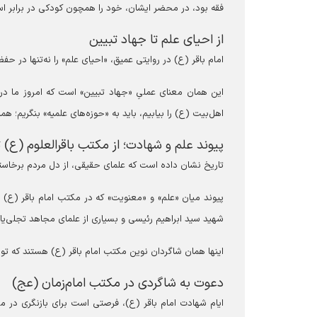
فقه بود، در محضر ایشان، خود را همچون کودکی در برابر است
از احیای علم تا جهاد تبیین
امام باقر (ع) در روایتی عمیق، «احیای علم» را نه‌تنها در حف
این همان معنای عملیِ «جهاد تبیین» است که امروز ما در ع
اهل‌بیت (ع) را بیابیم، باید به «حوزه‌های علمیه» بنگریم؛ هم
پیوند علم و شهادت؛ از مکتب باقرالعلوم (ع) 
تاریخ نشان داده است که علمای حقیقی، از دل مردم برخاسته‌ان
پیوند میان «علم» و «معنویت» که در مکتب امام باقر (ع) 
شهید سید ابراهیم رئیسی و بسیاری از علمای مجاهد تجلی‌یا
اینها همان شاگردان نوین مکتب امام باقر (ع) هستند که توا
دعوت به شاگردی در مکتب امام‌زمان (عج)
ایام شهادت امام باقر (ع)، فرصتی است برای بازنگری در مس