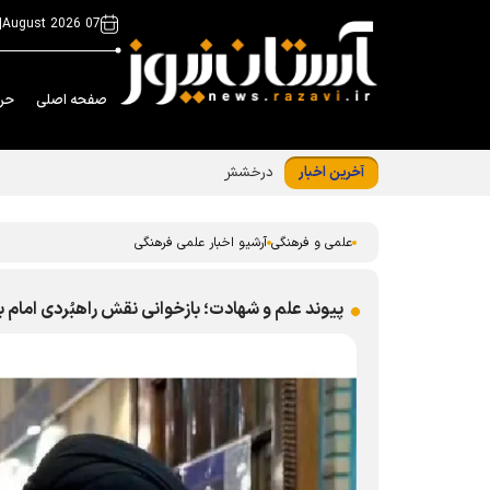
|
07 August 2026
صفحه اصلی
حر
آخرین اخبار
درخشش کتابدار کتابخانه حرم رضوی در ﺟﺸﻨﻮﺍﺭﻩ
علمی و فرهنگی
آرشیو اخبار علمی فرهنگی
پیوند علم و شهادت؛ بازخوانی نقش راهبُردی امام 