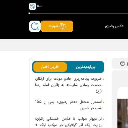
فا
عکس رضوی
نشریات
پربازدیدترین
آخرین اخبار
ضرورت برنامه‌ریزی جامع دولت برای ارتقای
خدمت رسانی شایسته به زائران امام رضا
(ع)
استمرار محفل «عطر رضوی» پس از ۱۵۵
شب در خمین
از دیوارِ موکب تا مأمنِ خستگیِ زائران؛
روایت یک اثر گرافیکی در موکب اراک +