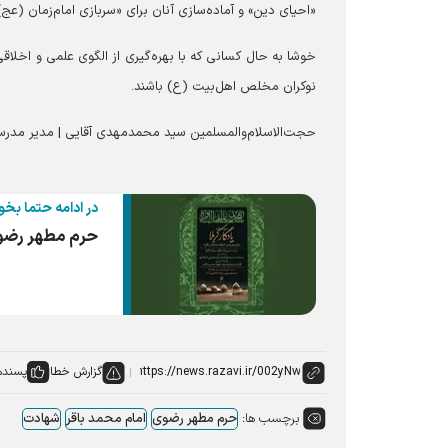
«احیای دین» و آماده‌سازی آنان برای «سربازی امام‌زمان (عج
خوشا به حال کسانی که با بهره‌گیری از الگوی علمی و اخلاقی
نوکران مخلص اهل‌بیت (ع) باشند.
حجت‌الاسلام‌والمسلمین سید محمدمهدی آقایی | مدیر مدرسه
در ادامه حتما بخو
حرم مطهر رضوی
گزارش خطا
پسنده
برچسب ها:
حرم مطهر رضوی
امام محمد باقر
شهادت