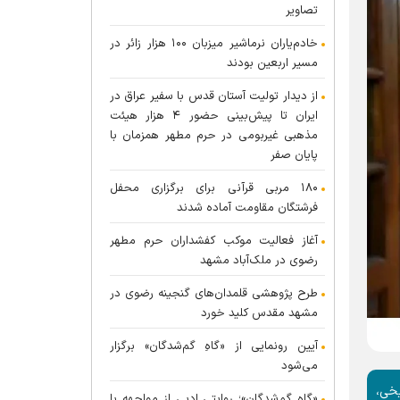
تصاویر
خادم‌یاران نرماشیر میزبان ۱۰۰ هزار زائر در
مسیر اربعین بودند
از دیدار تولیت آستان قدس با سفیر عراق در
ایران تا پیش‌بینی حضور ۴ هزار هیئت
مذهبی غیربومی در حرم مطهر همزمان با
پایان صفر
۱۸۰ مربی قرآنی برای برگزاری محفل
فرشتگان مقاومت آماده شدند
آغاز فعالیت موکب کفشداران حرم مطهر
رضوی در ملک‌آباد مشهد
طرح پژوهشی قلمدان‌های گنجینه رضوی در
مشهد مقدس کلید خورد
آیین رونمایی از «گاهِ گم‌شدگان» برگزار
می‌شود
یخی،
«گاهِ گم‌شدگان»؛ روایتی ادبی از مواجهه با