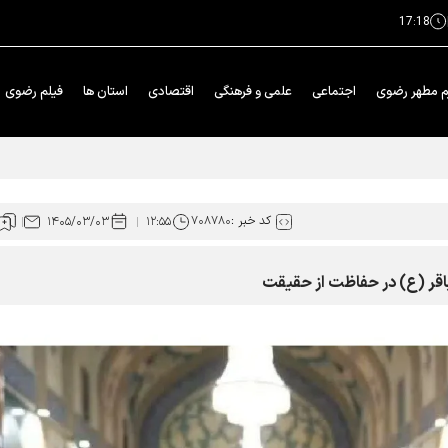
17:18
م مطهر رضوی
اجتماعی
علمی و فرهنگی
اقتصادی
استان ها
فیلم رضوی
 استانی قصه‌های ﻗﺮﺁﻧﯽ ﺁﯾﺎﺕ
کد خبر :
۷۰۸۷۸۰
۱۴۰۵/۰۳/۰۳
۱۲:۵۵
باقر (ع) در حفاظت از حقیقت