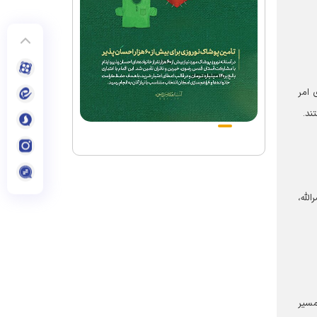
 امر
ند.
لله،
مسیر