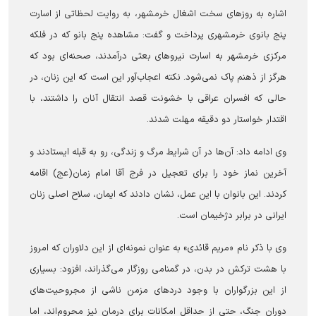
اشاره به روزهای سخت اشغال خرمشهر، به روایت لحظاتی از اسارت
پنج بانوی خرمشهری پرداخت و گفت: مشاهده پنج بانو که در فلکه
مرکزی خرمشهر به اسارت نیروهای بعثی درآمدند، صحنه‌ای بود که
هرگز از ذهنم پاک نمی‌شود. نکته اعجاب‌آور این است که این زنان، در
حالی که افسران عراقی با خشونت قصد انتقال آنان را داشتند، با
اقتدار خواستار دو دقیقه مهلت شدند.
وی ادامه داد: آن‌ها در آن شرایط مرگ و زندگی، رو به قبله ایستادند و
آخرین نماز خود را برای تعجیل در فرج آقا امام زمان(عج) اقامه
کردند. این بانوان با این عمل، نشان دادند که ایمان، سلاح اصلی زنان
ایرانی در برابر دژخیمان است.
وی با ذکر نام «مریم قائدی» به عنوان نمونه‌ای از این دلاوران که امروز
با هشت ترکش در بدن، در گمنامی روزگار می‌گذراند، افزود: بسیاری
از این بزرگواران با وجود دردهای مزمن ناشی از مجروحیت‌های
دوران جنگ، حتی از حداقل امکانات برای درمان نیز محروم‌اند، اما