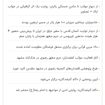
از دیوارِ موکب تا مأمنِ خستگیِ زائران؛ روایت یک اثر گرافیکی در موکب
اراک + تصاویر
خادم‌یاران نرماشیر میزبان ۱۰۰ هزار زائر در مسیر اربعین بودند
از دیدار تولیت آستان قدس با سفیر عراق در ایران تا پیش‌بینی حضور ۴
هزار هیئت مذهبی غیربومی در حرم مطهر همزمان با پایان صفر
۱۸۰ مربی قرآنی برای برگزاری محفل فرشتگان مقاومت آماده شدند
آغاز فعالیت موکب کفشداران حرم مطهر رضوی در ملک‌آباد مشهد
طرح پژوهشی قلمدان‌های گنجینه رضوی در مشهد مقدس کلید خورد
آیین رونمایی از «گاهِ گم‌شدگان» برگزار می‌شود
«گاهِ گم‌شدگان»؛ روایتی ادبی از مواجهه با امام رضا(ع) منتشر شد