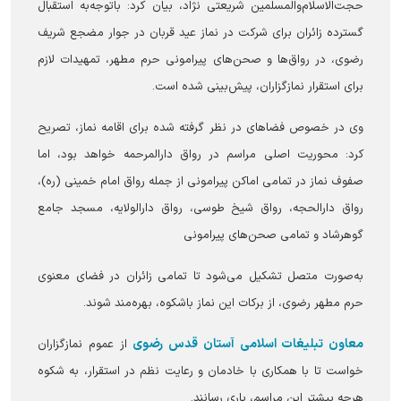
حجت‌الاسلام‌والمسلمین شریعتی نژاد، بیان کرد: باتوجه‌به استقبال
گسترده زائران برای شرکت در نماز عید قربان در جوار مضجع شریف
رضوی، در رواق‌ها و صحن‌های پیرامونی حرم مطهر، تمهیدات لازم
برای استقرار نمازگزاران، پیش‌بینی شده است.
وی در خصوص فضا‌های در نظر گرفته شده برای اقامه نماز، تصریح
کرد: محوریت اصلی مراسم در رواق دارالمرحمه خواهد بود، اما
صفوف نماز در تمامی اماکن پیرامونی از جمله رواق امام خمینی (ره)،
رواق دارالحجه، رواق شیخ طوسی، رواق دارالولایه، مسجد جامع
گوهرشاد و تمامی صحن‌های پیرامونی
به‌صورت متصل تشکیل می‌شود تا تمامی زائران در فضای معنوی
حرم مطهر رضوی، از برکات این نماز باشکوه، بهره‌مند شوند.
معاون تبلیغات اسلامی آستان قدس رضوی
از عموم نمازگزاران
خواست تا با همکاری با خادمان و رعایت نظم در استقرار، به شکوه
هرچه بیشتر این مراسم، یاری رسانند.