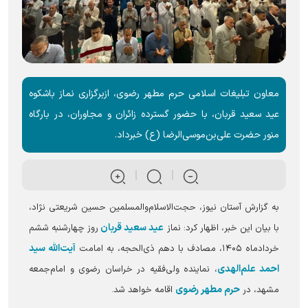
معاون تبلیغات اسلامی حرم مطهر رضوی، ازبرگزاری نماز باشکوه
عید سعید قربان، با حضور گسترده زائران و مجاوران، در بارگاه
منور حضرت علی‌بن‌موسی‌الرضا (ع) خبرداد.
به گزارش آستان نیوز، حجت‌الاسلام‌والمسلمین حسین شریعتی نژاد،
عید سعید قربان
با بیان این خبر، اظهار کرد: نماز
روز چهارشنبه ششم
آیت‌الله سید
خردادماه ۱۴۰۵، مصادف با دهم ذی‌الحجه، به امامت
احمد علم‌الهدی
، نماینده ولی‌فقیه در خراسان رضوی و امام‌جمعه
حرم مطهر رضوی
مشهد، در
اقامه خواهد شد.