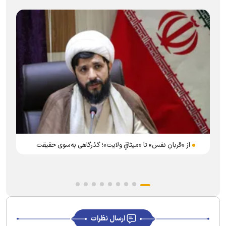
از «قربانِ نفس» تا «میثاقِ ولایت»؛ گذرگاهی به‌سوی حقیقت
ارسال نظرات