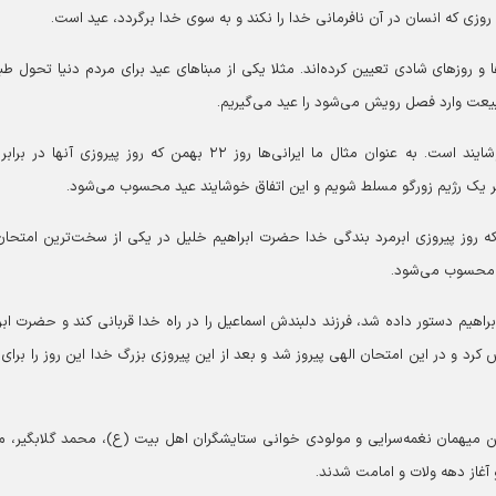
ر روزی که انسان در آن نافرمانی خدا را نکند و به سوی خدا برگردد، عید است.
و روز‌های شادی تعیین کرده‌اند. مثلا یکی از مبنا‌های عید برای مردم دنیا تحول ط
بیعت وارد فصل رویش می‌شود را عید می‌گیریم.
وی ادامه داد: گاهی هم مبنای عید یک اتفاق خوب و خوشایند است. به عنوان مثال ما ایرانی‌ها روز ۲۲ بهمن که روز پیروزی آن
 یک رژیم زورگو مسلط شویم و این اتفاق خوشایند عید محسوب می‌شود.
 روز پیروزی ابرمرد بندگی خدا حضرت ابراهیم خلیل در یکی از سخت‌ترین امتحان
می محسوب می‌شود.
براهیم دستور داده شد، فرزند دلبندش اسماعیل را در راه خدا قربانی کند و حضرت ابر
ش کرد و در این امتحان الهی پیروز شد و بعد از این پیروزی بزرگ خدا این روز را برای
میهمان نغمه‌سرایی و مولودی خوانی ستایشگران اهل بیت (ع)، محمد گلابگیر، 
 آغاز دهه ولات و امامت شدند.