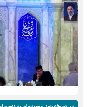
زائران حرم مطهر رضوی در شب عید قربان با حضور در آس