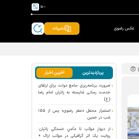
فا
عکس رضوی
نشریات
پربازدیدترین
آخرین اخبار
ضرورت برنامه‌ریزی جامع دولت برای ارتقای
خدمت رسانی شایسته به زائران امام رضا
(ع)
استمرار محفل «عطر رضوی» پس از ۱۵۵
شب در خمین
از دیوارِ موکب تا مأمنِ خستگیِ زائران؛
روایت یک اثر گرافیکی در موکب اراک +