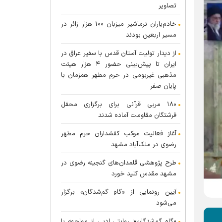
تصاویر
خادم‌یاران نرماشیر میزبان ۱۰۰ هزار زائر در
مسیر اربعین بودند
از دیدار تولیت آستان قدس با سفیر عراق در
ایران تا پیش‌بینی حضور ۴ هزار هیئت
مذهبی غیربومی در حرم مطهر همزمان با
پایان صفر
۱۸۰ مربی قرآنی برای برگزاری محفل
فرشتگان مقاومت آماده شدند
آغاز فعالیت موکب کفشداران حرم مطهر
رضوی در ملک‌آباد مشهد
طرح پژوهشی قلمدان‌های گنجینه رضوی در
مشهد مقدس کلید خورد
آیین رونمایی از «گاهِ گم‌شدگان» برگزار
می‌شود
«گاهِ گم‌شدگان»؛ روایتی ادبی از مواجهه با