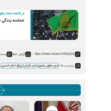
در ادامه حتما بخو
حماسه بندگی در
گزارش خطا
پسنده
برچسب ها:
حرم مطهر رضوی
عید قربان
رواق امام خمینی