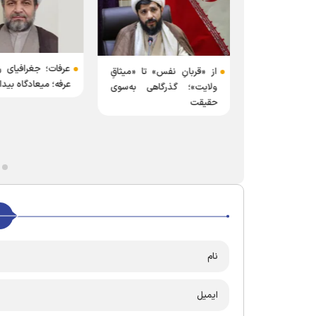
عرفات؛ جغرافیای ر
از «قربانِ نفس» تا «میثاقِ
عرفه؛ میعادگاه بیدا
ی میزبان
ولایت»؛ گذرگاهی به‌سوی
عارفی نماز با
حقیقت
ن جایگاه نماز
بیت (ع)