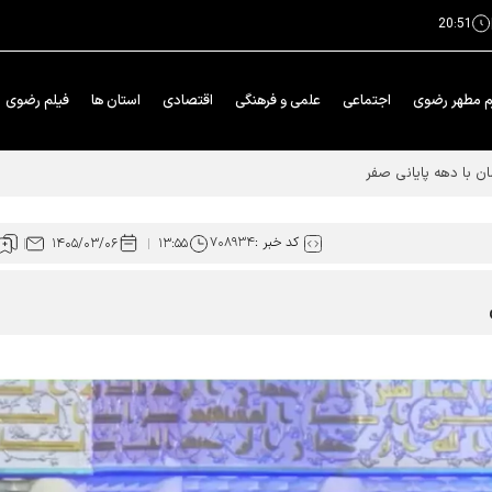
20:51
م مطهر رضوی
اجتماعی
علمی و فرهنگی
اقتصادی
استان ها
فیلم رضوی
 رضوی با حضور در رواق امام خمینی (ره)، به عزاداری و سوگواری پرداختند.
کد خبر :
۷۰۸۹۳۴
۱۴۰۵/۰۳/۰۶
۱۳:۵۵