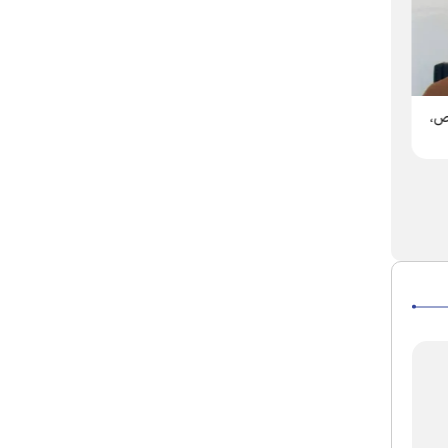
معاون تبلیغات اسلامی حرم مطهر
وقتی عطرِ گل‌های ضریح، بویِ
اص،
رضوی اعلام کرد:
جبهه می‌دهد
تشریح ویژه‌برنامه‌های حرم
مطهر رضوی در «دهه ولایت»
| از تبیین اندیشه‌های امام
راحل (ره) تا تجدید میثاق با
آرمان‌های رهبر شهید