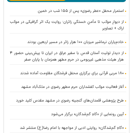
استمرار محفل «عطر رضوی» پس از ۱۵۵ شب در خمین
از دیوارِ موکب تا مأمنِ خستگیِ زائران؛ روایت یک اثر گرافیکی در موکب
اراک + تصاویر
خادم‌یاران نرماشیر میزبان ۱۰۰ هزار زائر در مسیر اربعین بودند
از دیدار تولیت آستان قدس با سفیر عراق در ایران تا پیش‌بینی حضور ۴
هزار هیئت مذهبی غیربومی در حرم مطهر همزمان با پایان صفر
۱۸۰ مربی قرآنی برای برگزاری محفل فرشتگان مقاومت آماده شدند
آغاز فعالیت موکب کفشداران حرم مطهر رضوی در ملک‌آباد مشهد
طرح پژوهشی قلمدان‌های گنجینه رضوی در مشهد مقدس کلید خورد
آیین رونمایی از «گاهِ گم‌شدگان» برگزار می‌شود
«گاهِ گم‌شدگان»؛ روایتی ادبی از مواجهه با امام رضا(ع) منتشر شد