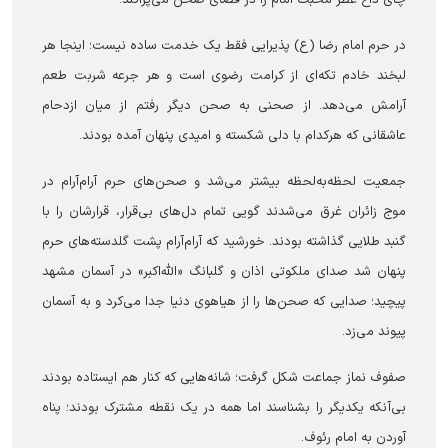
چای داغ عطر محبت امام را در فضای صحن می‌پراکند.
در حرم امام رضا (ع) پذیرایی فقط یک خدمت ساده نیست؛ اینجا هر
لبخند خادم تکه‌ای از کرامت رضوی است و هر جرعه شربت طعم
آرامش می‌دهد. از صحنی به صحن دیگر رفتم از میان ازدحام
عاشقانی که هرکدام با دلی شکسته و امیدی پنهان آمده بودند.
جمعیت لحظه‌به‌لحظه بیشتر می‌شد و صحن‌های حرم آرام‌آرام در
موج زائران غرق می‌شدند گویی تمام دل‌های بی‌قرار، قرارشان را با
گنبد طلایی گذاشته بودند. خورشید که آرام‌آرام پشت گلدسته‌های حرم
پنهان شد صدای ملکوتی اذان و گلبانگ «الله‌اکبر» در آسمان مشهد
پیچید؛ صدایی که صحن‌ها را از هیاهوی دنیا جدا می‌کرد و به آسمان
پیوند می‌زد.
صفوف نماز جماعت شکل گرفت؛ شانه‌هایی که کنار هم ایستاده بودند
بی‌آنکه یکدیگر را بشناسند اما همه در یک نقطه مشترک بودند؛ پناه
آوردن به امام رئوف.