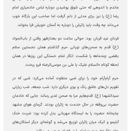
ماندم با اندوهی که حتی شوق پوشیدن دوباره لباس خادمیاری امام
رضا (ع) را نیز برای مدتی از دلم گرفت اما صاحب این بارگاه خوب
می‌داند چه وقت باید زائرش را دوباره به آستان خویش فرا بخواند.
فردای عید قربان بود؛ حوالی ساعت دو بعدازظهر وقتی از باب‌الجواد
(ع) قدم به صحن‌های نورانی حرم گذاشتم همان نخستین سلام
بغضی چندماهه را شکست. انگار تمام خستگی این روزها در همان
لحظه کوتاهِ «السلام علیک یا علی بن موسی‌الرضا» فرو ریخت.
حرم آرام‌آرام خود را برای شبی متفاوت آماده می‌کرد؛ شبی که در
تقویم دل‌های عاشق رنگ و بوی دیگری دارد؛ شب جمعه، شب زیارتی
سیدالشهدا (ع). قدم‌هایم مرا به صحن غدیر رساند؛ جایی که خادمان
حضرت بی‌وقفه در حال خدمت به زائران بودند. گرمای هوای مشهد
چایخانه حضرت را به ایستگاه مهربانی بدل کرده بود؛ شربت خنک
آبلیمو و کیک میان زائران توزیع می‌شد و گوشه‌ای دیگر استکان‌های