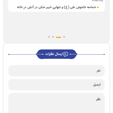
یادداشت؛
حماسه خاموشِ علی (ع) و تنهاییِ خیبر شکن در آتشِ درِ خانه
ی
ارسال نظرات