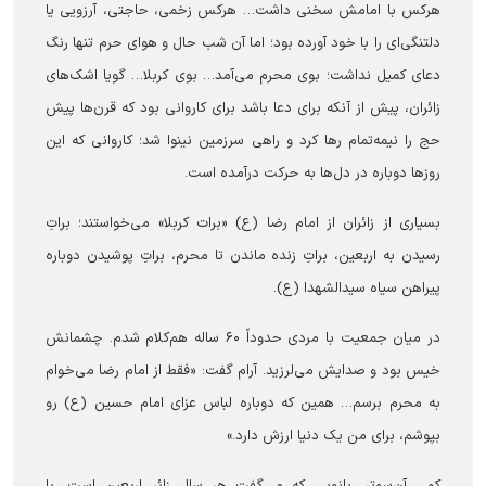
هرکس با امامش سخنی داشت… هرکس زخمی، حاجتی، آرزویی یا
دلتنگی‌ای را با خود آورده بود؛ اما آن شب حال و هوای حرم تنها رنگ
دعای کمیل نداشت؛ بوی محرم می‌آمد… بوی کربلا… گویا اشک‌های
زائران، پیش از آنکه برای دعا باشد برای کاروانی بود که قرن‌ها پیش
حج را نیمه‌تمام رها کرد و راهی سرزمین نینوا شد؛ کاروانی که این
روزها دوباره در دل‌ها به حرکت درآمده است.
بسیاری از زائران از امام رضا (ع) «برات کربلا» می‌خواستند؛ براتِ
رسیدن به اربعین، براتِ زنده ماندن تا محرم، براتِ پوشیدن دوباره
پیراهن سیاه سیدالشهدا (ع).
در میان جمعیت با مردی حدوداً ۶۰ ساله هم‌کلام شدم. چشمانش
خیس بود و صدایش می‌لرزید. آرام گفت: «فقط از امام رضا می‌خوام
به محرم برسم… همین که دوباره لباس عزای امام حسین (ع) رو
بپوشم، برای من یک دنیا ارزش دارد.»