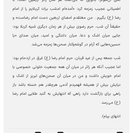
کمی آن‌سوتر، بانویی که می‌گفت هر سال زائر اربعین است، با
اطمینانی عجیب زمزمه کرد: «آمده‌ام امشب برات کربلایم را از امام
رضا (ع) بگیرم… من معتقدم امضای اربعین دست امام رضاست» و
حقیقتاً آن شب، حرم رضوی بیش از هر زمان دیگری شبیه کربلا بود؛
جایی میان اشک و دعا، میان دلتنگی و امید، میان صدای «یا
حسین»‌هایی که آرام در گوشه‌وکنار صحن‌ها زمزمه می‌شد.
شب جمعه پس از عید قربان، حرم امام رضا (ع) غرق در ازدحام بود؛
اما عجیب آنکه هر زائر در میان آن همه جمعیت خلوتی خصوصی با
امام خویش داشت و من در میان آن صحن‌های لبریز از اشک و
نیایش بیش از همیشه فهمیدم آدمی هرچقدر هم خسته باشد باز
راهی برای بازگشت دارد راهی که انتهایش به گنبد طلایی امام رضا
(ع) می‌رسد.
انتهای پیام/