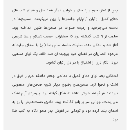
پس از نماز، حرم وارد حال و هوایی دیگر شد؛ حال و هوای شب‌های
دعای کمیل. زائران آرام‌آرام جانمازها را پهن می‌کردند، تسبیح‌ها در
دست می‌چرخید و زمزمه صلوات در صحن‌ها طنین انداخته بود.
ساعت از ۹ شب گذشته بود که سخنرانی حجت‌الاسلام واعظ شریفی
آغاز شد و اندکی بعد، صلوات خاصه امام رضا (ع) با صدای جاودانه
مرحوم انصاریان در فضای حرم پیچید؛ آن صدا فقط یک نوای مذهبی
نبود؛ انگار دری از اشتیاق را در دل زائران گشود.
لحظاتی بعد نوای دعای کمیل با مداحی جعفر ملائکه حرم را غرق در
اشک و نجوا کرد. صحن‌های رضوی دیگر شبیه صحن‌های معمولی
نبودند؛ هر گوشه خلوتی عاشقانه شکل گرفته بود. پیرمردی آرام اشک
می‌ریخت، جوانی سر بر زانو گذاشته بود، مادری دست‌هایش را رو به
آسمان بلند کرده بود و کودکی در آغوش پدر محو نگاه به گنبد طلا
بود.