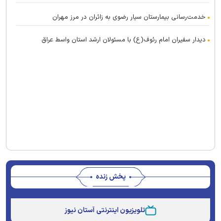
خدمت‌رسانی بیمارستان سیار رضوی به زائران در مرز مهران
دیدار سفیران امام رئوف(ع) با مسئولان ارشد استان واسط عراق
پخش زنده
This
is
تلویزیون اینترنتی آستان نیوز
a
The media could not be loaded, either because the
modal
window.