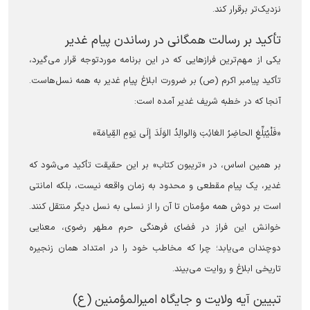
نزدیک‌تر برقرار کند.
تأکید بر رسالت همگانی در رساندن پیام غدیر
یکی از مهم‌ترین فراز‌هایی که در این برنامه موردتوجه قرار می‌گیرد،
تأکید پیامبر اکرم (ص) بر ضرورت ابلاغ پیام غدیر به همه نسل‌هاست.
آنجا که در خطبه شریف غدیر آمده است:
«فَلْیُبَلِّغِ الحاضِرُ الغائِبَ وَالوالِدُ الوَلَدَ إِلَی یَومِ القِیامَة»
بر همین اساس، در «تریبون کتاب» بر این حقیقت تأکید می‌شود که
غدیر، یک پیام مقطعی و محدود به زمان واقعه نیست، بلکه امانتی
است بر دوش همه مؤمنان تا آن را از نسلی به نسل دیگر منتقل کنند.
خوانش این فراز در فضای فرهنگی حرم مطهر رضوی، معنایی
دوچندان می‌یابد؛ چرا که مخاطب خود را در امتداد همان زنجیره
تاریخی ابلاغ و روایت می‌بیند.
تبیین آیه ولایت و جایگاه امیرالمؤمنین (ع)