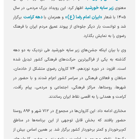
زیر سایه خورشید
معنوی
اظهار کرد: این رویداد بزرگ مردمی در سال
«ایران امام رضا (ع)»
دهه کرامت
۱۴۰۵ با شعار
و همزمان با
برگزار
شد و توانست بار دیگر جلوه‌ای از پیوند عمیق مردم ایران با فرهنگ
رضوی را به نمایش بگذارد.
وی با بیان اینکه جشن‌های زیر سایه خورشید طی نزدیک به دو دهه
گذشته به یکی از فراگیرترین حرکت‌های فرهنگی کشور تبدیل شده
است، افزود: در دوره نوزدهم، ۷۴ کاروان رضوی متشکل از خادمان،
مبلغان و فعالان فرهنگی در سراسر کشور اعزام شدند و با حضور در
شهرها، روستاها، مراکز فرهنگی، اجتماعی و مردمی، پیام رأفت،
کرامت و همدلی را به اقصی نقاط ایران رساندند.
مختاری ادامه داد: این کاروان‌ها در مجموع در ۷۱۲ شهر و ۸۹۶ روستا
حضور یافتند که بخش قابل توجهی از این برنامه‌ها در مناطق
کم‌برخوردار و کمتر برخوردار کشور برگزار شد. بر همین اساس بیش از
یک‌هزار نقطه محروم در اولویت برنامه‌ریزی و حضور کاروان‌های