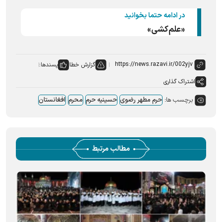
در ادامه حتما بخوانید
«علم‌کشی»
گزارش خطا
پسندها:
اشتراک گذاری
برچسب ها:
حرم مطهر رضوی
حسینیه حرم
محرم
افغانستان
مطالب مرتبط