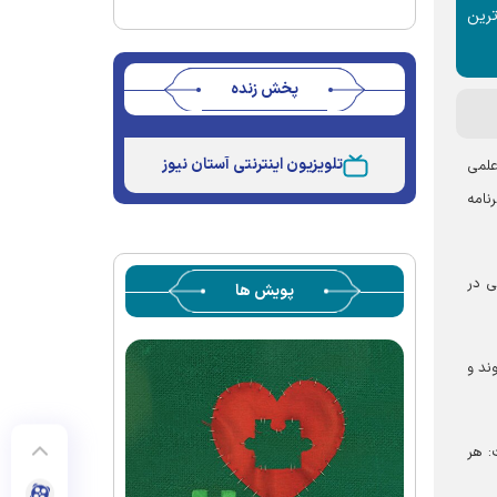
ترین
پخش زنده
Stream
Unmute
Type
تلویزیون اینترنتی آستان نیوز
علمی
نامه
ی در
پویش ها
ند و
: هر