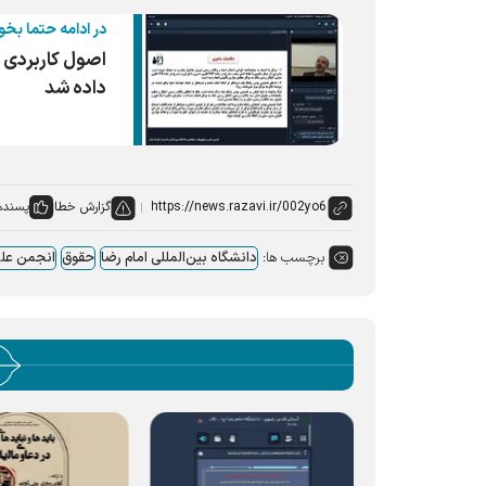
در ادامه حتما بخو
اصول کاربردی ل
داده شد
گزارش خطا
پسنده
برچسب ها:
دانشگاه بین‌المللی امام رضا
حقوق
انجمن عل