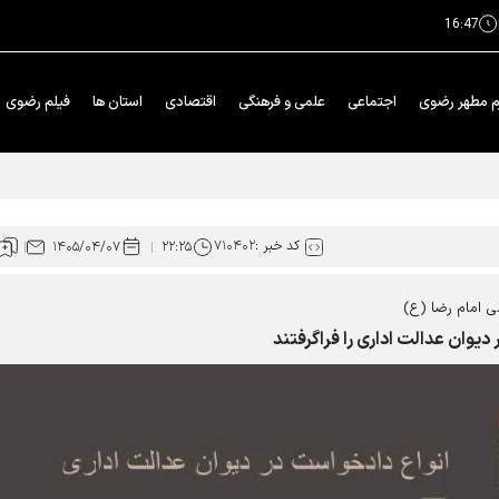
16:47
م مطهر رضوی
اجتماعی
علمی و فرهنگی
اقتصادی
استان ها
فیلم رضوی
 استانی قصه‌های ﻗﺮﺁﻧﯽ ﺁﯾﺎﺕ
کد خبر :
۷۱۰۴۰۲
۱۴۰۵/۰۴/۰۷
۲۲:۲۵
ی امام رضا (ع)
یوان عدالت اداری را فراگرفتند