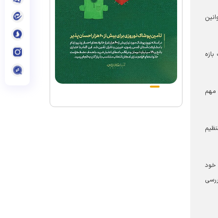
انین
بازه
 مهم
نظیم
 خود
ررسی