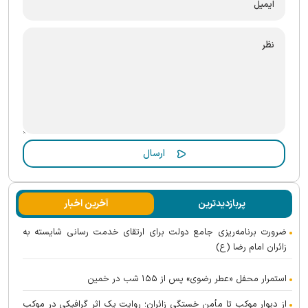
پربازدیدترین
آخرین اخبار
ضرورت برنامه‌ریزی جامع دولت برای ارتقای خدمت رسانی شایسته به
زائران امام رضا (ع)
استمرار محفل «عطر رضوی» پس از ۱۵۵ شب در خمین
از دیوارِ موکب تا مأمنِ خستگیِ زائران؛ روایت یک اثر گرافیکی در موکب