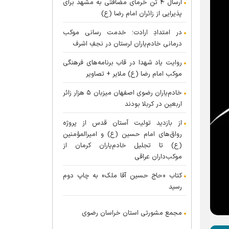
ارسال ۴ تُن خرمای مضافتی به مشهد برای
پذیرایی از زائران امام رضا (ع)
در امتدادِ ارادت؛ خدمت رسانی موکب
درمانی خادم‌یاران لرستان در نجفِ اشرف
روایت یاد شهدا در قاب برنامه‌های فرهنگی
موکب امام رضا (ع) ملایر + تصاویر
خادم‌یاران رضوی اصفهان میزبان ۵ هزار زائر
اربعین در کربلا بودند
از بازدید تولیت آستان قدس از پروژه
رواق‌های امام حسین (ع) و امیرالمؤمنین
(ع) تا تجلیل خادم‌یاران کرمان از
موکب‌داران عراقی
کتاب «حاج حسین آقا ملک» به چاپ دوم
رسید
مجمع مشورتی استان خراسان رضوی