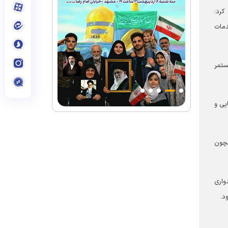
کرد:
دمات
ستمر
یی و
مچون
واری
د.