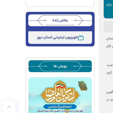
برای
پخش زنده
Stream
Unmute
Type
تلویزیون اینترنتی آستان نیوز
ستان
قرار
اشت:
پویش ها
رام،
گویی
م در