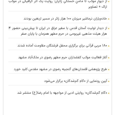
از دیوارِ موکب تا مأمنِ خستگیِ زائران؛ روایت یک اثر گرافیکی در موکب
اراک + تصاویر
خادم‌یاران نرماشیر میزبان ۱۰۰ هزار زائر در مسیر اربعین بودند
از دیدار تولیت آستان قدس با سفیر عراق در ایران تا پیش‌بینی حضور ۴
هزار هیئت مذهبی غیربومی در حرم مطهر همزمان با پایان صفر
۱۸۰ مربی قرآنی برای برگزاری محفل فرشتگان مقاومت آماده شدند
آغاز فعالیت موکب کفشداران حرم مطهر رضوی در ملک‌آباد مشهد
طرح پژوهشی قلمدان‌های گنجینه رضوی در مشهد مقدس کلید خورد
آیین رونمایی از «گاهِ گم‌شدگان» برگزار می‌شود
«گاهِ گم‌شدگان»؛ روایتی ادبی از مواجهه با امام رضا(ع) منتشر شد