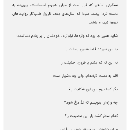
سنگینی امانتی که قرار است از میان هجوم احساسات، بی‌پرده به
دست فردا برسد، مبادا که سال‌های بعد، تاریخ طلب‌کار روایت‌های
نصفه نیمه‌ام باشد.
شاید همین‌جا بود که واژه‌ها، آرام‌آرام، خودشان را بر زبانم نشاندند:
به من سپرده فقط همین رسالت را
نه این‌ که کم بکنم یا فزون، حقیقت را
قلم به دست گرفته‌ام، ولی چه دشوار است
بگو کجا ببرم من این شکایت را؟
چه واژه‌ای بنویسم که قدِّ داغ شود؟
کدام سطر کشد بار این مصیبت را؟
میان هق‌هق این جمع، خوب می‌فهمم