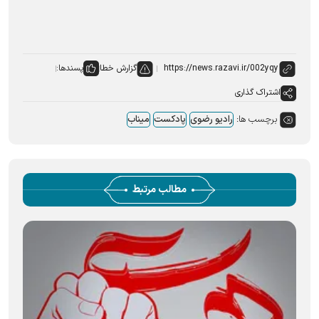
گزارش خطا
پسندها:
اشتراک گذاری
برچسب ها:
رادیو رضوی
پادکست
میناب
مطالب مرتبط