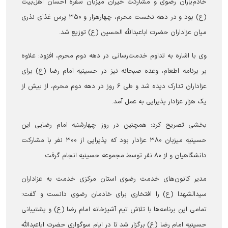
خادم‌یاران رضوی و مشارکت خیران میزبان سفره احسان اهل‌بیت
(ع) بود و در دهه نخست محرم، چهارهزار و ۳۵۰ پرس غذای نذری
میان عزاداران حضرت اباعبدالله الحسین (ع) توزیع شد.
وی با اشاره به تداوم خدمت‌رسانی در دهه دوم محرم، افزود: علاوه
بر برنامه اطعام، وعده صبحانه نیز در حسینیه امام رضا (ع) برای
عزاداران تدارک دیده شد و طی ۶ روز در دهه دوم محرم، از بیش از
یک هزار عزادار پذیرایی به عمل آمد.
بخشی تصریح کرد: همچنین در روز چهارشنبه امام رضایی این
حسینیه میزبان ۳۸۰ عزادار بود که پذیرایی از ۳۰۰ نفر با مشارکت
دانشگاهیان و از ۸۰ نفر توسط مجموعه حسینیه انجام گرفت.
مدیر کانون‌های خدمت رضوی استان مرکزی خدمت به عزاداران
سیدالشهدا (ع) را افتخاری برای خادمان رضوی دانست و گفت:
تمامی این برنامه‌ها با تلاش تیم آشپزخانه امام رضا (ع) و پشتیبانی
حسینیه امام رضا (ع) برگزار شد تا در ایام سوگواری حضرت اباعبدالله