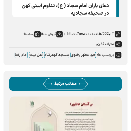
دعای باران امام سجاد (ع)، تداوم آیینی کهن
در صحیفه سجادیه
گزارش خطا
پسندها:
اشتراک گذاری
برچسب ها:
حرم مطهر رضوی
مسجد گوهرشاد
اهل بیت
امام رضا
مطالب مرتبط