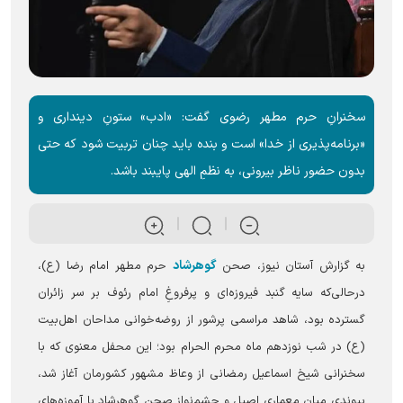
سخنرانِ حرم مطهر رضوی گفت: «ادب» ستونِ دینداری و
«برنامه‌پذیری از خدا» است و بنده باید چنان تربیت شود که حتی
بدون حضور ناظر بیرونی، به نظمِ الهی پایبند باشد.
گوهرشاد
به گزارش آستان نیوز، صحن
حرم مطهر امام رضا (ع)،
درحالی‌که سایه گنبد فیروزه‌ای و پرفروغِ امام رئوف بر سر زائران
گسترده بود، شاهد مراسمی پرشور از روضه‌خوانی مداحان اهل‌بیت
(ع) در شب نوزدهم ماه محرم الحرام بود؛ این محفل معنوی که با
سخنرانی شیخ اسماعیل رمضانی از وعاظ مشهور کشورمان آغاز شد،
پیوندی میان معماری اصیل و چشم‌نوازِ صحن گوهرشاد با آموزه‌های