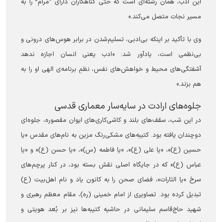
این ادب، همان رشته‌ای است که حتی گناهکاران دارای “مرام” را به
مسیر نجات متصل می‌کند.»
وی با تأکید بر اینکه بی‌ادبی، تسلیم‌شدن در برابر هوس‌های درونی و
بی‌نظمی است، یادآور شد: «ادب یعنی انسان اجازه ندهد
آشفتگی‌های محیط و خواهش‌های نفس، نظمِ برنامه‌ی الهی او را به
هم بزند.»
جلوه‌های ارادت در سایه‌سار معماری قدسی
در این شب، سقف‌های بلند و کاشی‌کاری‌های ایوان مقصوره، جلوه‌ای
دوچندان یافته بود. کتیبه‌های مشکی‌رنگ مزین به نام‌های مقدس «یا
حسین (ع)»، «یا علی (ع)»، «یا فاطمه (س)»، «یا حسن (ع)» و «یا
عباس (ع)» که در جایگاه اصلی نقش بسته بود، در کنار پرچم‌های
سرخ «یا الثارات»، فضای صحن را به کانون یاد و نام اهل‌بیت (ع)
تبدیل کرده بود. تصاویری از امام خمینی (ره)، مقام معظم رهبری و
شهید حاج‌قاسم سلیمانی در حاشیه کتیبه‌ها نیز بر بُعد هویتی و