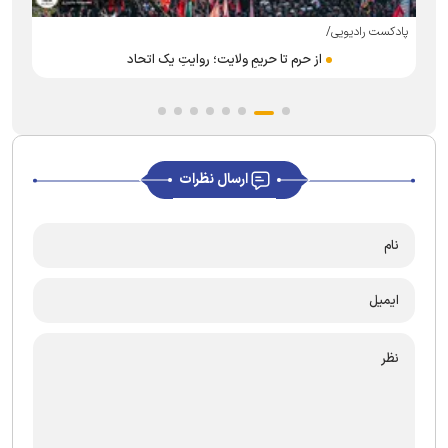
پادکست رادیویی/
پ
از حرم تا حریمِ ولایت؛ روایتِ یک اتحاد
ارسال نظرات