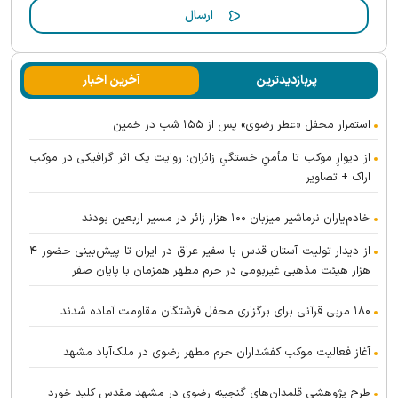
پربازدیدترین
آخرین اخبار
استمرار محفل «عطر رضوی» پس از ۱۵۵ شب در خمین
از دیوارِ موکب تا مأمنِ خستگیِ زائران؛ روایت یک اثر گرافیکی در موکب
اراک + تصاویر
خادم‌یاران نرماشیر میزبان ۱۰۰ هزار زائر در مسیر اربعین بودند
از دیدار تولیت آستان قدس با سفیر عراق در ایران تا پیش‌بینی حضور ۴
هزار هیئت مذهبی غیربومی در حرم مطهر همزمان با پایان صفر
۱۸۰ مربی قرآنی برای برگزاری محفل فرشتگان مقاومت آماده شدند
آغاز فعالیت موکب کفشداران حرم مطهر رضوی در ملک‌آباد مشهد
طرح پژوهشی قلمدان‌های گنجینه رضوی در مشهد مقدس کلید خورد