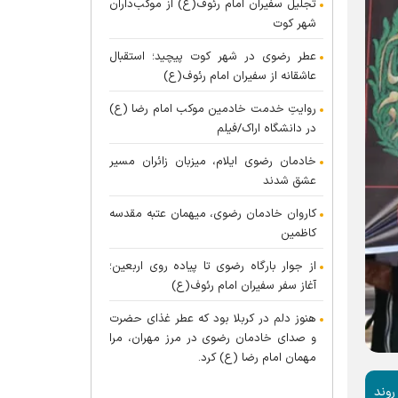
تجلیل سفیران امام رئوف(ع) از موکب‌داران
شهر کوت
عطر رضوی در شهر کوت پیچید؛ استقبال
عاشقانه از سفیران امام رئوف(ع)
روایتِ خدمت خادمین موکب امام رضا (ع)
در دانشگاه اراک/فیلم
خادمان رضوی ایلام، میزبان زائران مسیر
عشق شدند
کاروان خادمان رضوی، میهمان عتبه مقدسه
کاظمین
از جوار بارگاه رضوی تا پیاده روی اربعین؛
آغاز سفر سفیران امام رئوف(ع)
هنوز دلم در کربلا بود که عطر غذای حضرت
و صدای خادمان رضوی در مرز مهران، مرا
مهمان امام رضا (ع) کرد.
روند