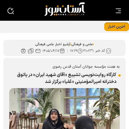
آخرین اخبار
درخشش کتابدار کتابخانه حرم رضوی در ﺟﺸﻨﻮﺍﺭﻩ استانی قصه‌های
ﻗﺮﺁﻧﯽ ﺁﯾﺎﺕ
علمی و فرهنگی
آرشیو اخبار علمی فرهنگی
کد خبر :
۷۱۰۸۳۱
۱۴۰۵/۰۴/۱۷
۱۷:۲۹
به همت مؤسسه جوانان آستان قدس رضوی
کارگاه روایت‌نویسی تشییع «آقای شهید ایران» در پاتوق
دخترانه امیرالمؤمنینی «عُلیا» برگزار شد