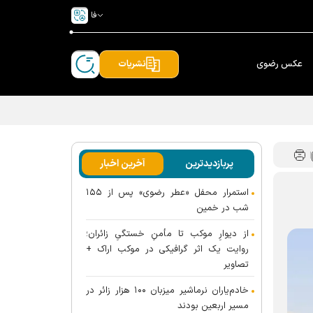
فا
عکس رضوی
نشریات
پربازدیدترین
آخرین اخبار
استمرار محفل «عطر رضوی» پس از ۱۵۵
شب در خمین
از دیوارِ موکب تا مأمنِ خستگیِ زائران؛
روایت یک اثر گرافیکی در موکب اراک +
تصاویر
خادم‌یاران نرماشیر میزبان ۱۰۰ هزار زائر در
مسیر اربعین بودند