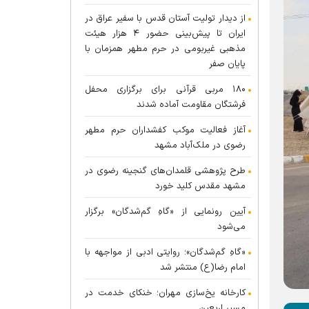
از دیدار تولیت آستان قدس با سفیر عراق در
ایران تا پیش‌بینی حضور ۴ هزار هیئت
مذهبی غیربومی در حرم مطهر همزمان با
پایان صفر
۱۸۰ مربی قرآنی برای برگزاری محفل
فرشتگان مقاومت آماده شدند
آغاز فعالیت موکب کفشداران حرم مطهر
رضوی در ملک‌آباد مشهد
طرح پژوهشی قلمدان‌های گنجینه رضوی در
مشهد مقدس کلید خورد
آیین رونمایی از «گاهِ گم‌شدگان» برگزار
می‌شود
«گاهِ گم‌شدگان»؛ روایتی ادبی از مواجهه با
امام رضا(ع) منتشر شد
کارخانه یخ‌سازی مهران؛ خنکای خدمت در
مسیر اربعین