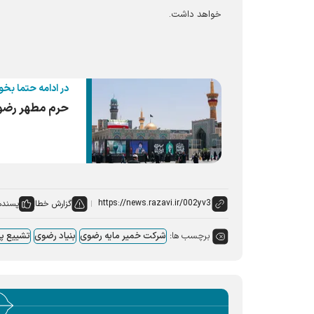
خواهد داشت.
در ادامه حتما بخو
حرم مطهر رضوی میزبان ۸۰ قاب از زن
گزارش خطا
پسنده
برچسب ها:
شرکت خمیر مایه رضوی
بنیاد رضوی
تشییع پی