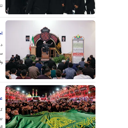
تل
اج
در
وق
عز
کا
بی
ال