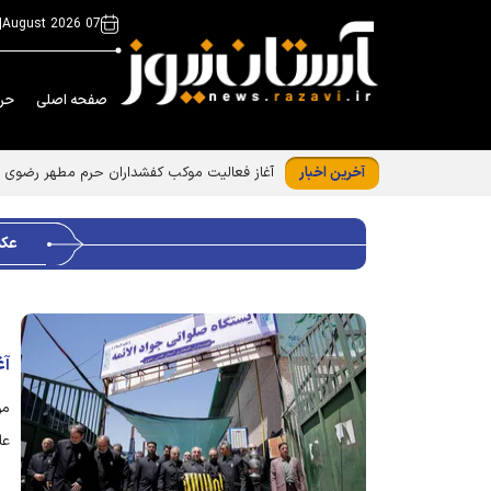
|
07 August 2026
صفحه اصلی
حر
آخرین اخبار
آغاز فعالیت موکب کفشداران حرم مطهر رضوی د
عکس
آغ
مو
علیه‌