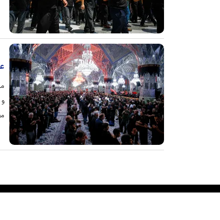
عز
مر
مط