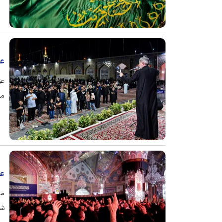
مج
عز
مد
عز
مر
شامگاه س