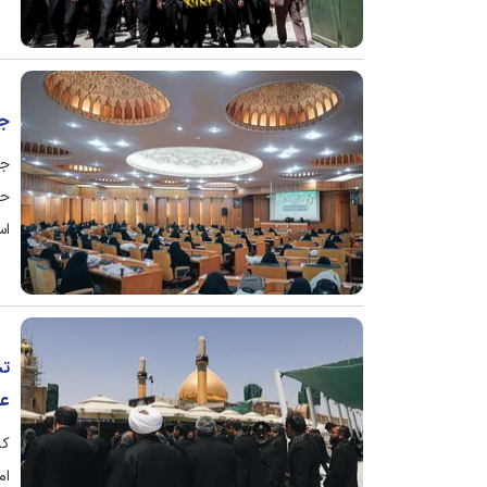
جل
جل
اس
تش
عل
ام