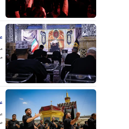
عز
مد
عز
صح