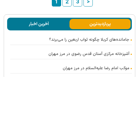
1
2
3
>
پربازدیدترین
آخرین اخبار
جامانده‌های کربلا چگونه ثواب اربعین را می‌برند؟
آشپزخانه مرکزی آستان قدس رضوی در مرز مهران
موکب امام رضا علیه‌السلام در مرز مهران
تشرف کاروان سفیران امام رئوف علیه‌السلام به حرم امیرالمؤمنین
علیه‌السلام
تمهیدات ویژه حرم رضوی برای میزبانی از هیئت‌های عزاداری در اربعین
حسینی
حضور کاروان سفیران امام رئوف علیه‌السلام در جمع موکب‌داران نجف
اشرف
دیدار سفیر جمهوری عراق در جمهوری اسلامی ایران با تولیت آستان