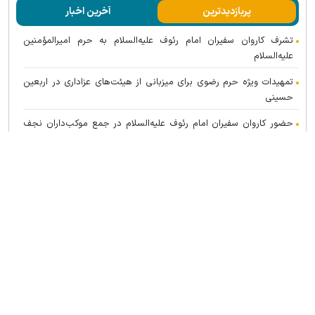
پربازدیدترین
آخرین اخبار
تشرف کاروان سفیران امام رئوف علیه‌السلام به حرم امیرالمؤمنین
علیه‌السلام
تمهیدات ویژه حرم رضوی برای میزبانی از هیئت‌های عزاداری در اربعین
حسینی
حضور کاروان سفیران امام رئوف علیه‌السلام در جمع موکب‌داران نجف
اشرف
دیدار سفیر جمهوری عراق در جمهوری اسلامی ایران با تولیت آستان
قدس رضوی
اعلام ویژه برنامه‌های عزاداری اربعین حسینی در حرم مطهر رضوی
حضور کاروان سفیران امام رئوف علیه‌السلام در ابتدای مسیر پیاده‌روی
زائران اربعین در نجف اشرف
انجام ۳۳ نظرسنجی تخصصی در ۵ ماه نخست سال جاری؛ نتایج،
مبنای تصمیم‌گیری برای ارتقای خدمات به زائران