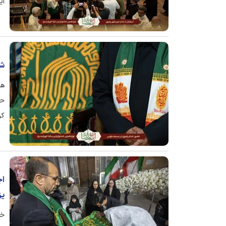
آی
کر
شه
هم
حر
کر
اج
یز
خا