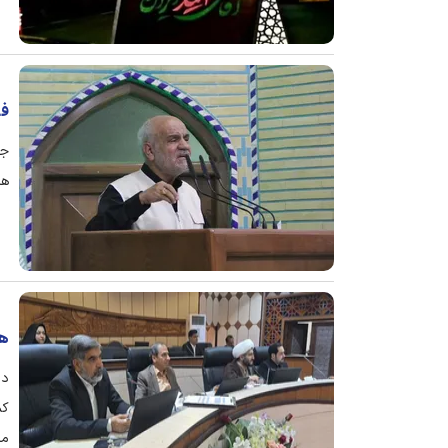
فعالیت ۹
هزار
هم
دب
کم
مد