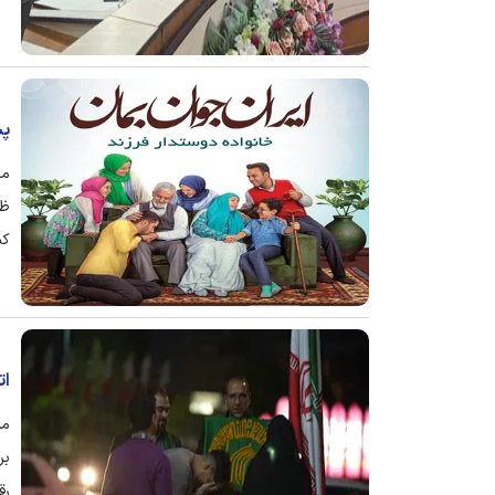
پش
مس
ظر
کن
ات
می
بر
رق