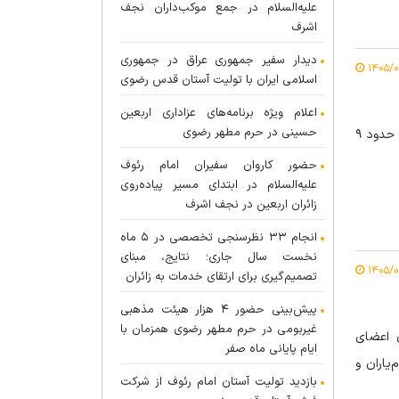
علیه‌السلام در جمع موکب‌داران نجف
اشرف
دیدار سفیر جمهوری عراق در جمهوری
اسلامی ایران با تولیت آستان قدس رضوی
اعلام ویژه برنامه‌های عزاداری اربعین
حسینی در حرم مطهر رضوی
جانشین و معاون فرهنگی مدیریت کانون‌های خدمت رضوی استان یزد از فعالیت حدود ۹
حضور کاروان سفیران امام رئوف
علیه‌السلام در ابتدای مسیر پیاده‌روی
زائران اربعین در نجف اشرف
انجام ۳۳ نظرسنجی تخصصی در ۵ ماه
نخست سال جاری؛ نتایج، مبنای
تصمیم‌گیری برای ارتقای خدمات به زائران
پیش‌بینی حضور ۴ هزار هیئت مذهبی
غیربومی در حرم مطهر رضوی همزمان با
 اعضای
ایام پایانی ماه صفر
یاران و
بازدید تولیت آستان امام رئوف از شرکت