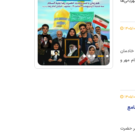
ربانی‌ها
 خادمان
م مهر و
امع
طر حضرت