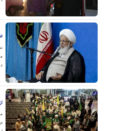
ضر
نم
مع
دا
از
مر
«ز