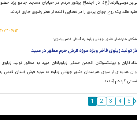
ی‌بن‌موسی‌الرضا(ع)، در اجتماع پرشور مردم در خیابان مسجد جامع یزد حضور 
به عقد یک زوج جوان یزدی را در فضایی آکنده از عطر رضوی جاری کردند.
۱۹:۱۲ - ۱۴۰۵/۰۲/۰۳
شکش هنرمندان «شهر جهانی زیلو» به آستان قدس رضوی؛
از تولید زیلوی فاخر ویژه موزه فرش حرم مطهر در میبد
تادکاران و پیشکسوتان انجمن صنفی زیلوبافان میبد به منظور تولید زیلوی فا
وان هدیه‌ای از سوی هنرمندان «شهر جهانی زیلو» به موزه فرش آستان قدس ر
ستی گردهم آمدند.
1
2
3
4
5
|
|
|
|
|
|
|
درباره ما
تماس با ما
آرشیو
خبرنامه
پیوندها
آب و هوا
اوقات شرعی
RSS