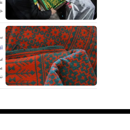
عل
خط
پی
آغ
اس
عن
نش