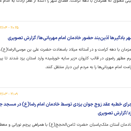
ینی معنوی که همزمان با دهه کرامت، فضای شهر را آکنده از عطر ارادت به امام مه
د.
۲۰:۲۵ - ۱۴۰۵/۰۲/۰۴
ر بادگیرها آذین‌بند حضور خادمان امام مهربانی‌ها/ گزارش تصویری
زمان با دهه کرامت و در آستانه میلاد باسعادت حضرت علی بن موسی‌الرضا(ع)،
م مطهر رضوی در قالب کاروان «زیر سایه خورشید» وارد استان یزد شدند تا پیا
امت امام مهربانی‌ها را به مردم این دیار منتقل کنند.
۲۱:۰۹ - ۱۴۰۵/۰۲/۰۳
رای خطبه عقد زوج جوان یزدی توسط خادمان امام رضا(ع) در مسجد ج
د/گزارش تصویری
دمان آستان ملک‌پاسبان حضرت ثامن‌الحجج(ع) با همراهی پرچم نورانی و مع